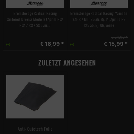
Bremsbeläge Radical Racing
Bremsbeläge Radical Racing, Yamaha
Sintered, Diverse Modelle (Aprila RS/
YZF-R / MT 125 ab. Bj. 14, Aprilia RS
RS4 / RX / SX uvm...)
125 ab. Bj. 06, vorne
€ 24,99 *
€ 18,99 *
€ 15,99 *
ZULETZT ANGESEHEN
Anti- Quietsch Folie