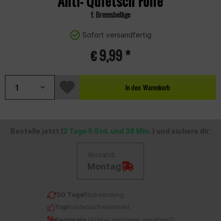
Anti- Quietsch Folie
f. Bremsbeläge
Sofort versandfertig
€ 9,99 *
In den
Warenkorb
Bestelle jetzt (
2 Tage 5 Std. und 38 Min.
) und sichere dir:
Versand:
Montag
30 Tage
Rücksendung
Top
Kundenzufriedenheit
Bestpreis
(
Artikel günstiger gesehen?
)