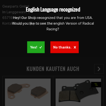
Gearparts GmbH
English Language recognized
Im Langgewann 5-7
Hey! Our Shop recognized that you are from USA.
65719 Hofheim am Taunus
Would you like to see the english Version of Radical
Kontakt:
support@gearpart24.de
Racing?
Yes!
No thanks.
KUNDEN KAUFTEN AUCH