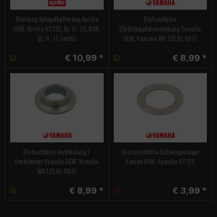
Dichtung Spiegelhalterung Aprilia
Distanzhülse
OEM, Aprilia RS 125, Bj. 17 - 25, RS4,
Stoßdämpferumlenkung Yamaha
Bj. 11 - 17, rechts
OEM, Yamaha WR 125 Bj. 07-17
€ 10,99 *
€ 8,99 *
Distanzhülse Verkleidung /
Distanzscheibe Schwingenlager
Heckfender Yamaha OEM, Yamaha
Yamah OEM, Yamaha DT 125
WR 125 Bj. 09-17
€ 8,99 *
€ 3,99 *