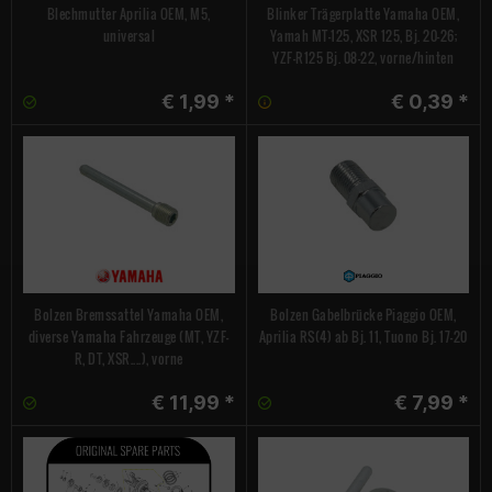
Blechmutter Aprilia OEM, M5,
Blinker Trägerplatte Yamaha OEM,
universal
Yamah MT-125, XSR 125, Bj. 20-26;
YZF-R125 Bj. 08-22, vorne/hinten
€ 1,99 *
€ 0,39 *
Bolzen Bremssattel Yamaha OEM,
Bolzen Gabelbrücke Piaggio OEM,
diverse Yamaha Fahrzeuge (MT, YZF-
Aprilia RS(4) ab Bj. 11, Tuono Bj. 17-20
R, DT, XSR....), vorne
€ 11,99 *
€ 7,99 *