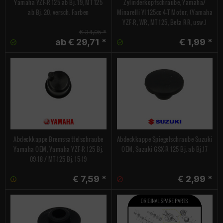
Yamaha YZF-R 125 ab Bj. 19, MT 125
Zylinderkopfschraube, Yamaha/
ab Bj. 20, versch. Farben
Minarelli YI 125cc 4-T Motor, (Yamaha
YZF-R, WR, MT 125, Beta RR, usw.)
€ 34,95 *
ab € 29,71 *
€ 1,99 *
Abdeckkappe Bremssattelschraube
Abdeckkappe Spiegelschraube Suzuki
Yamaha OEM, Yamaha YZF-R 125 Bj.
OEM, Suzuki GSX-R 125 Bj. ab Bj.17
09-18 / MT-125 Bj. 15-19
€ 7,59 *
€ 2,99 *