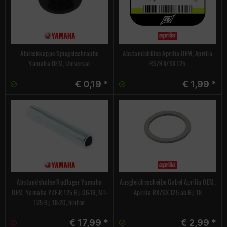
Abdeckkappe Spiegelschraube
Abstandshülse Aprilia OEM, Aprilia
Yamaha OEM, Universal
RS/RX/SX 125
€ 0,19 *
€ 1,99 *
Abstandshülse Radlager Yamaha
Ausgleichsscheibe Gabel Aprilia OEM,
OEM, Yamaha YZF-R 125 Bj. 06-19, MT-
Aprilia RX/SX 125 ab Bj. 18
125 Bj. 18-20, hinten
€ 17,99 *
€ 2,99 *