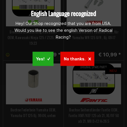
English Language recognized
Hey! Our Shop recognized that you are from USA.
Would you like to see the english Version of Radical
Bremskolbendichtung Kawasaki
Bremssattelstift Yamaha OEM, für
Racing?
OEM, Kawasaki Ninja 125 / Z125, Bj.
Yamaha WR 125 X/R , Bj. 09-17
19-23
€ 7,99 *
€ 10,99 *
Yes!
No thanks.
NEU
Buchse Federbein Yamaha OEM,
Buchse Seitenständer Fantic OEM,
Yamaha DT 125 Bj. 99-06, unten
Fantic XMF/XEF 125 ab 21, XE/XF 50
ab 21, M8 D=12 H=26.5