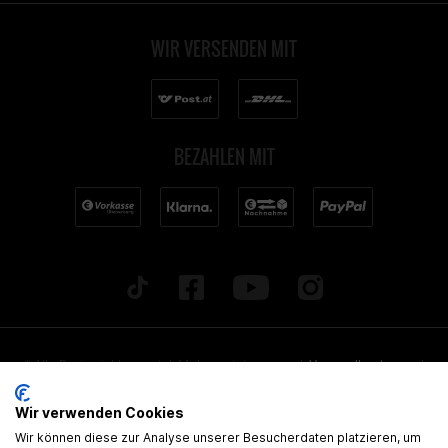
WIR VERSENDEN MIT
BEZAHLEN MIT
* Alle Preise inkl. gesetzl. Mehrwertsteuer zzgl.
Versandkosten
und
ggf. Nachnahmegebühren, wenn nicht anders beschrieben. Alle
Wir verwenden Cookies
angegebenen Lieferzeiten beziehen sich auf Deutschland!
Wir können diese zur Analyse unserer Besucherdaten platzieren, um