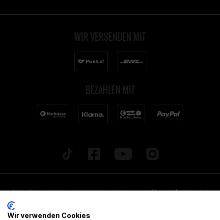
WIR VERSENDEN MIT
BEZAHLEN MIT
* Alle Preise inkl. gesetzl. Mehrwertsteuer zzgl.
Versandkosten
und
ggf. Nachnahmegebühren, wenn nicht anders beschrieben. Alle
Wir verwenden Cookies
angegebenen Lieferzeiten beziehen sich auf Deutschland!