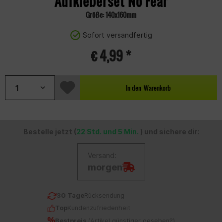
Aufkleberset No Fear
Größe: 140x160mm
Sofort versandfertig
€ 4,99 *
In den
Warenkorb
Bestelle jetzt (
22 Std. und 5 Min.
) und sichere dir:
Versand:
morgen
30 Tage
Rücksendung
Top
Kundenzufriedenheit
Bestpreis
(
Artikel günstiger gesehen?
)