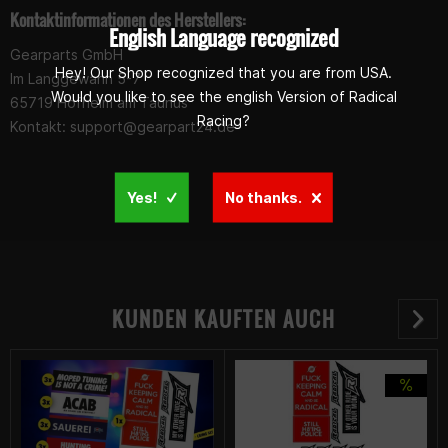
Kontaktinformationen des Herstellers:
English Language recognized
Gearparts GmbH
Hey! Our Shop recognized that you are from USA.
Im Langgewann 5-7
Would you like to see the english Version of Radical
65719 Hofheim am Taunus
Racing?
Kontakt:
support@gearpart24.de
Yes!
No thanks.
KUNDEN KAUFTEN AUCH