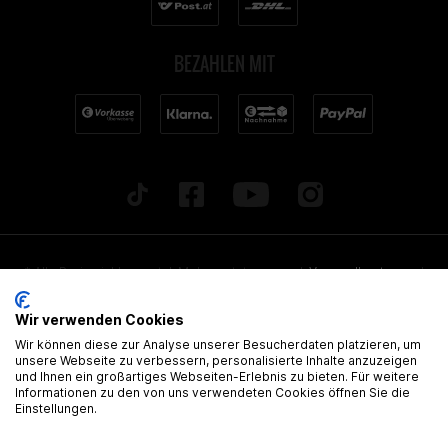
BEZAHLEN MIT
* Alle Preise inkl. gesetzl. Mehrwertsteuer zzgl.
Versandkosten
und
ggf. Nachnahmegebühren, wenn nicht anders beschrieben. Alle
Wir verwenden Cookies
angegebenen Lieferzeiten beziehen sich auf Deutschland!
Wir können diese zur Analyse unserer Besucherdaten platzieren, um
Alle Artikel sind, wenn nicht anders gekennzeichnet, ohne
unsere Webseite zu verbessern, personalisierte Inhalte anzuzeigen
und Ihnen ein großartiges Webseiten-Erlebnis zu bieten. Für weitere
gültige Zulassung
Informationen zu den von uns verwendeten Cookies öffnen Sie die
Einstellungen.