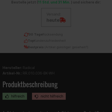
Bestelle jetzt (
11 Std. und 31 Min.
) und sichere dir:
Versand:
heute
30 Tage
Rücksendung
Top
Kundenzufriedenheit
Bestpreis
(
Artikel günstiger gesehen?
)
Hersteller:
Radical
Artikel-Nr.:
RR.010.036-BK-WH
Produktbeschreibung
hilfreich
nicht hilfreich