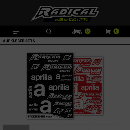
0
0
AUFKLEBER SETS