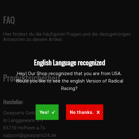
FAQ
Hier findest du die häufigsten Fragen und die dazugehörigen
Antworten zu diesem Artikel.
English Language recognized
Hey! Our Shop recognized that you are from USA.
Produktsicherheit
Would you like to see the english Version of Radical
Racing?
Hersteller:
Yes!
No thanks.
Gearparts GmbH
Im Langgewann 5-7
65719 Hofheim a.Ts.
support@gearparts24.de