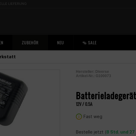
ELLE LIEFERUNG
EN
ZUBEHÖR
NEU
% SALE
rkstatt
Hersteller:
Diverse
Artikel-Nr.:
G100073
2000717500006
Batterieladegerä
12V / 0.5A
Fast weg
Bestelle jetzt (
8 Std. und 27