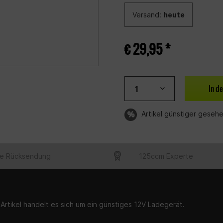
Versand:
heute
€ 29,95 *
In d
Artikel günstiger geseh
e Rücksendung
125ccm Experte
Artikel handelt es sich um ein günstiges 12V Ladegerät.