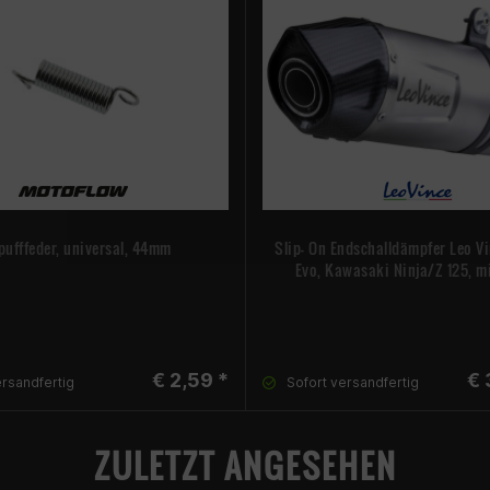
pufffeder, universal, 44mm
Slip- On Endschalldämpfer Leo V
Evo, Kawasaki Ninja/Z 125, m
€ 2,59 *
€ 
ersandfertig
Sofort versandfertig
ZULETZT ANGESEHEN