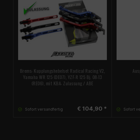
Brems- Kupplungshebelset Radical Racing V2,
Aus
Yamaha WR 125 (DE07), YZF-R 125 Bj. 08-13
(RE06), mit KBA- Zulassung / ABE
€ 104,90 *
Sofort versandfertig
Sofort v