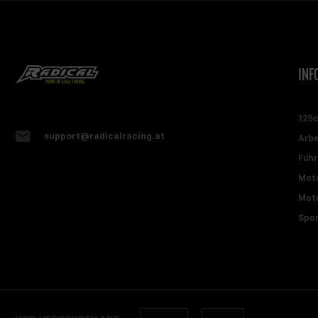
INF
125
support@radicalracing.at
Arbe
Führ
Moto
Moto
Spon