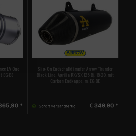
ince LV One
Slip- On Endschalldämpfer Arrow Thunder
Len
it EG-BE
Black Line, Aprilia RX/SX 125 Bj. 18-20, mit
Carbon Endkappe, m. EG-BE
365,90 *
€ 349,90 *
Sofort versandfertig