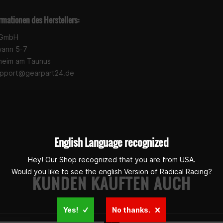
rmationen des Herstellers:
 GmbH
wann 5-7
heim am Taunus
pport@gearpart24.de
English Language recognized
Hey! Our Shop recognized that you are from USA.
Would you like to see the english Version of Radical Racing?
KUNDEN KAUFTEN AUCH
Yes!
No thanks.