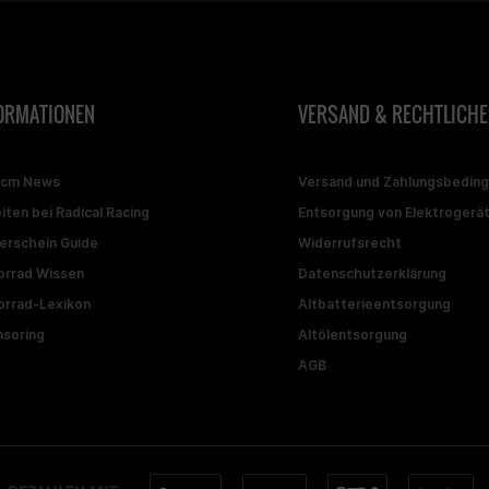
ORMATIONEN
VERSAND & RECHTLICHE
ccm News
Versand und Zahlungsbedin
iten bei Radical Racing
Entsorgung von Elektrogerä
erschein Guide
Widerrufsrecht
rrad Wissen
Datenschutzerklärung
rrad-Lexikon
Altbatterieentsorgung
soring
Altölentsorgung
AGB