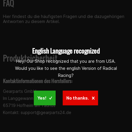
FAQ
Hier findest du die häufigsten Fragen und die dazugehörigen
Antworten zu diesem Artikel.
English Language recognized
Produktsicherheit
Hey! Our Shop recognized that you are from USA.
Would you like to see the english Version of Radical
Racing?
Kontaktinformationen des Herstellers:
Gearparts GmbH
Yes!
No thanks.
Im Langgewann 5-7
65719 Hofheim am Taunus
Kontakt:
support@gearparts24.de