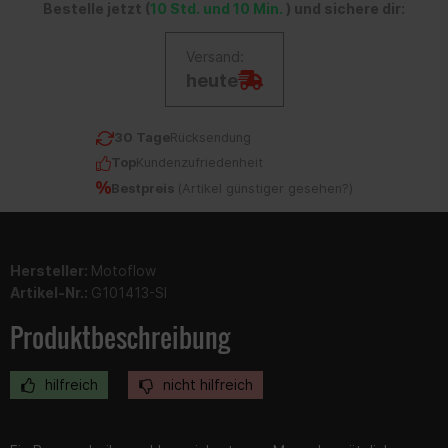
Bestelle jetzt (
10 Std. und 10 Min.
) und sichere dir:
Versand:
heute
30 Tage
Rücksendung
Top
Kundenzufriedenheit
Bestpreis
(
Artikel günstiger gesehen?
)
Hersteller:
Motoflow
Artikel-Nr.:
G101413-SI
Produktbeschreibung
hilfreich
nicht hilfreich