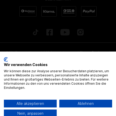
* Alle Preise inkl. gesetzl. Mehrwertsteuer zzgl.
Versandkosten
und
ggf. Nachnahmegebühren, wenn nicht anders beschrieben. Alle
Wir verwenden Cookies
angegebenen Lieferzeiten beziehen sich auf Deutschland!
Wir können diese zur Analyse unserer Besucherdaten platzieren, um
Alle Artikel sind, wenn nicht anders gekennzeichnet, ohne
unsere Webseite zu verbessern, personalisierte Inhalte anzuzeigen
und Ihnen ein großartiges Webseiten-Erlebnis zu bieten. Für weitere
gültige Zulassung
Informationen zu den von uns verwendeten Cookies öffnen Sie die
Einstellungen.
® Alle Markennamen, Warenzeichen und eingetragenen Warenzeichen
sind Eigentum Ihrer rechtmässigen Eigentümer und dienen hier nur der
Alle akzeptieren
Ablehnen
Beschreibung.
Nein, anpassen