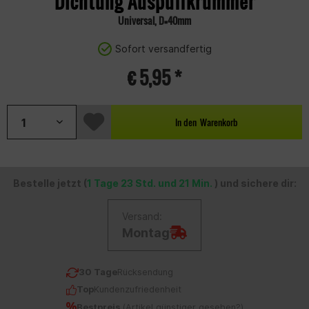
Dichtung Auspuffkrümmer
Universal, D=40mm
Sofort versandfertig
€ 5,95 *
In den
Warenkorb
Bestelle jetzt (
1 Tage 23 Std. und 21 Min.
) und sichere dir:
Versand:
Montag
30 Tage
Rücksendung
Top
Kundenzufriedenheit
Bestpreis
(
Artikel günstiger gesehen?
)