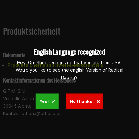
Produktsicherheit
English Language recognized
Dokumente
Hey! Our Shop recognized that you are from USA.
Produktsicherheitshinweise-Motorenteile
Would you like to see the english Version of Radical
Racing?
Kontaktinformationen des Herstellers:
G.F.M. S.r.l
Via delle Albere 13
Yes!
No thanks.
36045 Alonte
Kontakt:
athena@athena.eu