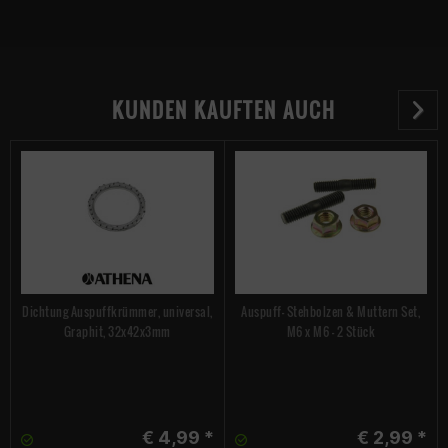
KUNDEN KAUFTEN AUCH
Dichtung Auspuffkrümmer, universal,
Auspuff- Stehbolzen & Muttern Set,
Graphit, 32x42x3mm
M6 x M6 - 2 Stück
€ 4,99 *
€ 2,99 *