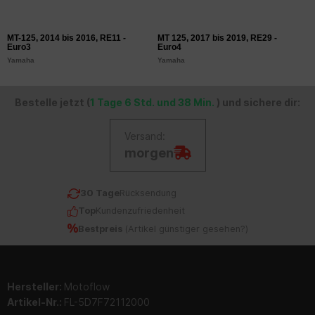
MT-125, 2014 bis 2016, RE11 -
MT 125, 2017 bis 2019, RE29 -
Euro3
Euro4
Yamaha
Yamaha
Bestelle jetzt (
1 Tage 6 Std. und 38 Min.
) und sichere dir:
Versand:
morgen
30 Tage
Rücksendung
Top
Kundenzufriedenheit
Bestpreis
(
Artikel günstiger gesehen?
)
Hersteller:
Motoflow
Artikel-Nr.:
FL-5D7F72112000