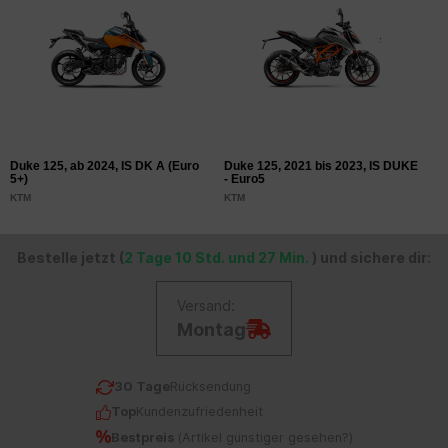
Duke 125, ab 2024, IS DK A (Euro
Duke 125, 2021 bis 2023, IS DUKE
D
5+)
- Euro5
-
KTM
KTM
K
Bestelle jetzt (
2 Tage 10 Std. und 27 Min.
) und sichere dir:
Versand:
Montag
30 Tage
Rücksendung
Top
Kundenzufriedenheit
Bestpreis
(
Artikel günstiger gesehen?
)