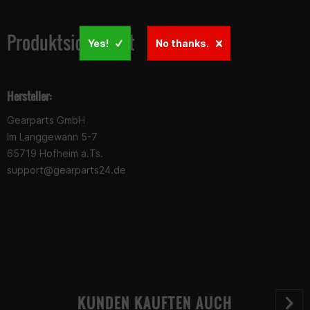
Produktsicherheit
Yes!
No thanks.
Hersteller:
Gearparts GmbH
Im Langgewann 5-7
65719 Hofheim a.Ts.
support@gearparts24.de
KUNDEN KAUFTEN AUCH