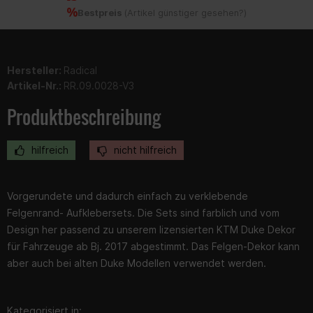
Bestpreis
(
Artikel günstiger gesehen?
)
Hersteller:
Radical
Artikel-Nr.:
RR.09.0028-V3
Produktbeschreibung
hilfreich
nicht hilfreich
Vorgerundete und dadurch einfach zu verklebende
Felgenrand- Aufklebersets. Die Sets sind farblich und vom
Design her passend zu unserem lizensierten KTM Duke Dekor
für Fahrzeuge ab Bj. 2017 abgestimmt. Das Felgen-Dekor kann
aber auch bei alten Duke Modellen verwendet werden.
Kategorisiert in: