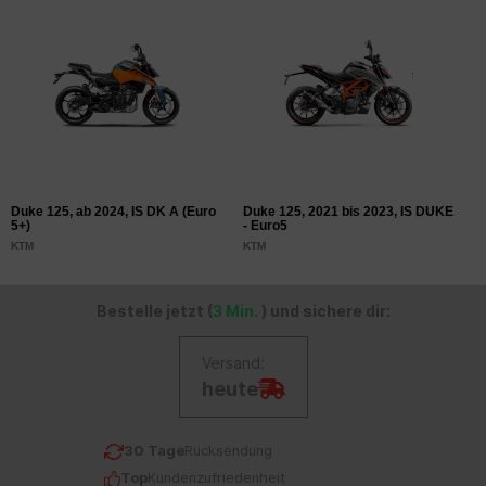
Duke 125, ab 2024, IS DK A (Euro
Duke 125, 2021 bis 2023, IS DUKE
D
5+)
- Euro5
-
KTM
KTM
K
Bestelle jetzt (
3 Min.
) und sichere dir:
Versand:
heute
30 Tage
Rücksendung
Top
Kundenzufriedenheit