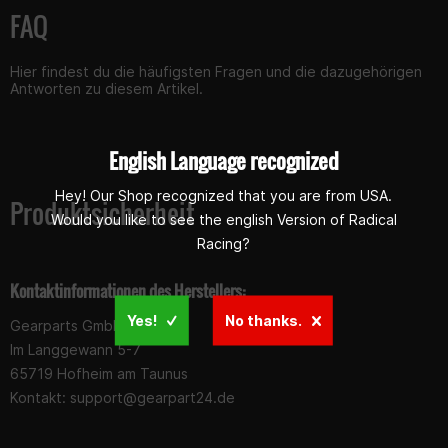
FAQ
Hier findest du die häufigsten Fragen und die dazugehörigen
Antworten zu diesem Artikel.
English Language recognized
Hey! Our Shop recognized that you are from USA.
Produktsicherheit
Would you like to see the english Version of Radical
Racing?
Kontaktinformationen des Herstellers:
Yes!
No thanks.
Gearparts GmbH
Im Langgewann 5-7
65719 Hofheim am Taunus
Kontakt:
support@gearpart24.de