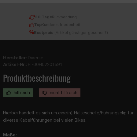
30 Tage
Rücksendung
Top
Kundenzufriedenheit
Bestpreis
(
Artikel günstiger gesehen?
)
Hersteller:
Diverse
Artikel-Nr.:
PI-00H02201591
Produktbeschreibung
hilfreich
nicht hilfreich
Hierbei handelt es sich um eine(n) Halteschelle/Führungsclip für
diverse Kabelführungen bei vielen Bikes.
Maße: