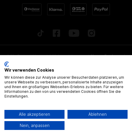
* Alle Preise inkl. gesetzl. Mehrwertsteuer zzgl.
Versandkosten
und
ggf. Nachnahmegebühren, wenn nicht anders beschrieben. Alle
Wir verwenden Cookies
angegebenen Lieferzeiten beziehen sich auf Deutschland!
Wir können diese zur Analyse unserer Besucherdaten platzieren, um
Alle Artikel sind, wenn nicht anders gekennzeichnet, ohne
unsere Webseite zu verbessern, personalisierte Inhalte anzuzeigen
und Ihnen ein großartiges Webseiten-Erlebnis zu bieten. Für weitere
gültige Zulassung
Informationen zu den von uns verwendeten Cookies öffnen Sie die
Einstellungen.
® Alle Markennamen, Warenzeichen und eingetragenen Warenzeichen
sind Eigentum Ihrer rechtmässigen Eigentümer und dienen hier nur der
Alle akzeptieren
Ablehnen
Beschreibung.
Nein, anpassen