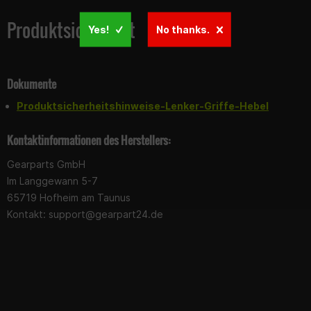
Produktsicherheit
Yes!
No thanks.
Dokumente
Produktsicherheitshinweise-Lenker-Griffe-Hebel
Kontaktinformationen des Herstellers:
Gearparts GmbH
Im Langgewann 5-7
65719 Hofheim am Taunus
Kontakt:
support@gearpart24.de