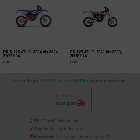
RR R 125 4T LC, 2024 bis 2024,
RR 125 4T LC, 2021 bis 2023,
R
ZD3EH14
ZD3EH14
Z
Beta
Beta
B
Bestelle jetzt (
20 Std. und 46 Min.
) und sichere dir:
Versand:
morgen
30 Tage
Rücksendung
Top
Kundenzufriedenheit
Bestpreis
(
Artikel günstiger gesehen?
)