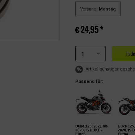
Versand:
Montag
€ 24,95 *
In d
Artikel günstiger geseh
Passend für:
Duke 125, 2021 bis
Duke 125,
2023, IS DUKE -
2020, IS 
Euro5
Euro4