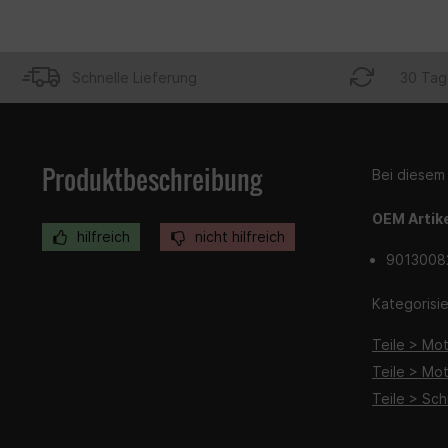
Schnelle Lieferung
30 Tag
Produktbeschreibung
Bei diesem 
OEM Artik
hilfreich
nicht hilfreich
9013008
Kategorisier
Teile > Mo
Teile > Mo
Teile > Sch