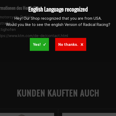
rmationen des Herstellers:
English Language recognized
motorcycle GmbH
Hey! Our Shop recognized that you are from USA.
stra§e 3
Would you like to see the english Version of Radical Racing?
ttighofen
ttps://www.ktm.com/de-de/contact.html
Yes!
No thanks.
KUNDEN KAUFTEN AUCH