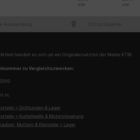
KTM
KTM
e Rücksendung
125ccm Experte
Artikel handelt es sich um ein Originalersatzteil der Marke KTM.
elnummer zu Vergleichszwecken:
2000
t in:
torteile > Dichtungen & Lager
torteile > Kurbelwelle & Motorsteuerung
rauben, Muttern & Kleinteile > Lager