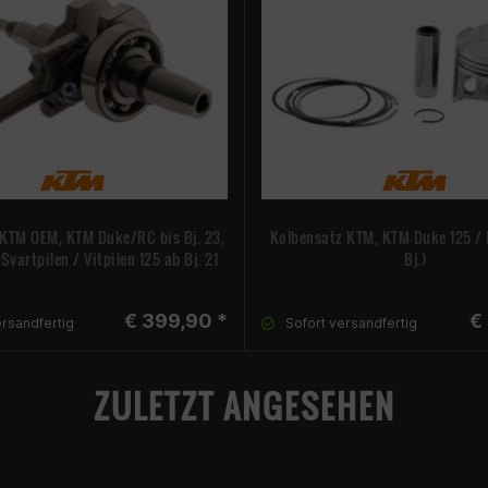
 KTM OEM, KTM Duke/RC bis Bj. 23,
Kolbensatz KTM, KTM Duke 125 / R
vartpilen / Vitpilen 125 ab Bj. 21
Bj.)
€ 399,90 *
€
ersandfertig
Sofort versandfertig
ZULETZT ANGESEHEN