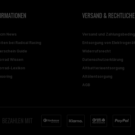
ORMATIONEN
VERSAND & RECHTLICHE
ccm News
Versand und Zahlungsbedin
iten bei Radical Racing
Entsorgung von Elektrogerä
erschein Guide
Widerrufsrecht
rrad Wissen
Datenschutzerklärung
rrad-Lexikon
Altbatterieentsorgung
soring
Altölentsorgung
AGB
BEZAHLEN MIT