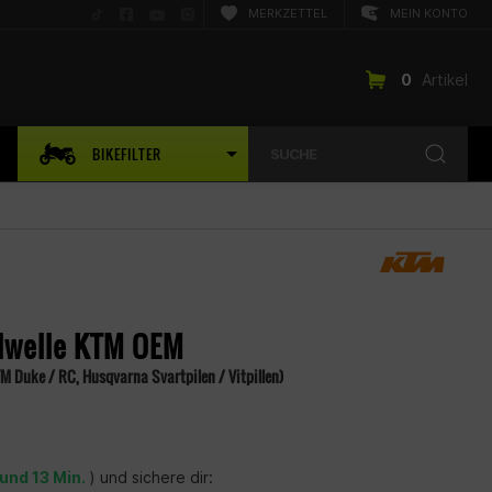
Folge
Folge
Folge
Folge
MERKZETTEL
MEIN KONTO
uns
uns
uns
uns
auf
auf
auf
auf
TikTok
Facebook
YouTube
Instagram
0
Artikel
BIKEFILTER
SUCHE
lwelle KTM OEM
M Duke / RC, Husqvarna Svartpilen / Vitpillen)
 und 13 Min.
) und sichere dir: