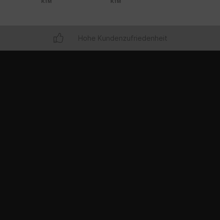
KTM
KTM
KTM
Hohe Kundenzufriedenheit