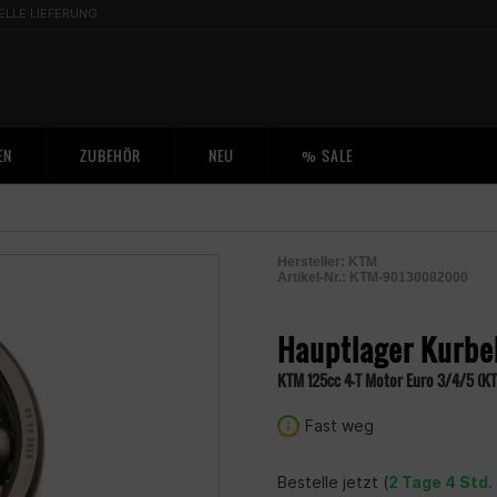
ELLE LIEFERUNG
EN
ZUBEHÖR
NEU
% SALE
Hersteller:
KTM
Artikel-Nr.:
KTM-90130082000
2004482500001
Hauptlager Kurbe
KTM 125cc 4-T Motor Euro 3/4/5 (KT
Fast weg
Bestelle jetzt (
2 Tage 4 Std.