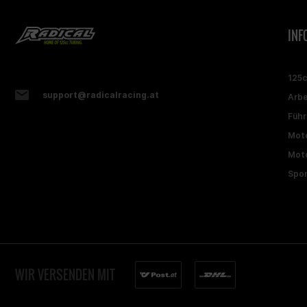
INF
125
support@radicalracing.at
Arbe
Führ
Moto
Moto
Spon
WIR VERSENDEN MIT