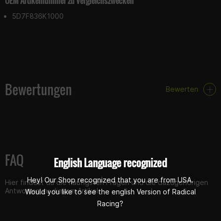
OEM Artikelnummer zu Vergleichszwecken
5D7F836K1000
Bewertungen
Bewerten
FAQ
English Language recognized
Hey! Our Shop recognized that you are from USA.
Hier findest du die häufigsten Fragen und die dazugehörigen
Antworten zu diesem Artikel.
Would you like to see the english Version of Radical
Racing?