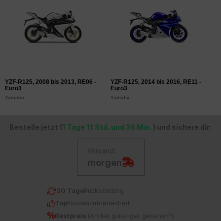
YZF-R125, 2008 bis 2013, RE06 -
YZF-R125, 2014 bis 2016, RE11 -
Y
Euro3
Euro3
E
Yamaha
Yamaha
Y
Bestelle jetzt (
1 Tage 11 Std. und 36 Min.
) und sichere dir:
Versand:
morgen
30 Tage
Rücksendung
Top
Kundenzufriedenheit
Bestpreis
(
Artikel günstiger gesehen?
)