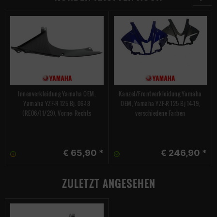
Innenverkleidung Yamaha OEM,
Kanzel/Frontverkleidung Yamaha
Yamaha YZF-R 125 Bj. 06-18
OEM, Yamaha YZF-R 125 Bj 14-19,
(RE06/11/29), Vorne- Rechts
verschiedene Farben
€ 65,90 *
€ 246,90 *
ZULETZT ANGESEHEN