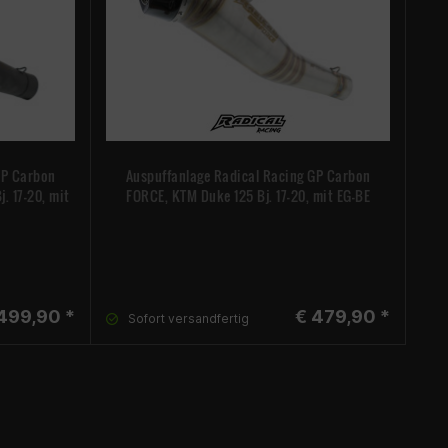
GP Carbon
Auspuffanlage Radical Racing GP Carbon
dB
. 17-20, mit
FORCE, KTM Duke 125 Bj. 17-20, mit EG-BE
Un
499,90 *
€ 479,90 *
Sofort versandfertig