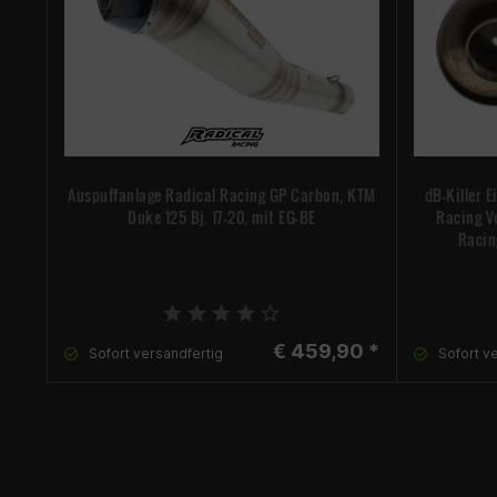
Auspuffanlage Radical Racing GP Carbon, KTM
dB-Killer 
Duke 125 Bj. 17-20, mit EG-BE
Racing Ve
Racin
€ 459,90 *
Sofort versandfertig
Sofort v