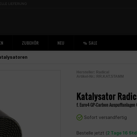
ELLE LIEFERUNG
EN
ZUBEHÖR
NEU
% SALE
atalysatoren
Hersteller:
Radical
Artikel-Nr.:
RR.KAT.STAMM
2001050400008
Katalysator Radic
f. Euro4 GP-Carbon Auspuffanlagen (
Sofort versandfertig
Bestelle jetzt (
2 Tage 16 Std