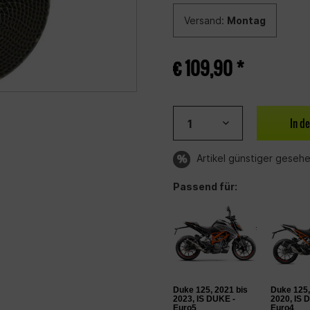
Versand:
Montag
€ 109,90 *
In d
Artikel günstiger geseh
Passend für:
Duke 125, 2021 bis
Duke 125,
2023, IS DUKE -
2020, IS 
Euro5
Euro4