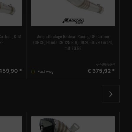
 Carbon, KTM
Auspuffanlage Radical Racing GP Carbon
A
-BE
FORCE, Honda CB 125 R Bj. 18-20 (JC79 Euro4),
FO
mit EG-BE
€ 469,90 *
459,90 *
€ 375,92 *
Fast weg