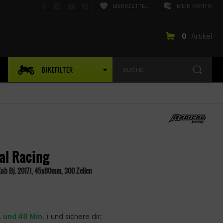
Folge
Folge
Folge
Folge
MERKZETTEL
MEIN KONTO
uns
uns
uns
uns
auf
auf
auf
auf
TikTok
Facebook
YouTube
Instagram
0
Artikel
BIKEFILTER
SUCHE
al Racing
ab Bj. 2017), 45x80mm, 300 Zellen
. und 48 Min.
) und sichere dir: