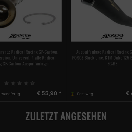
Einsatz Radical Racing GP-Carbon,
Auspuffanlage Radical Racing 
rsion, Universal, f. alle Radical
FORCE Black Line, KTM Duke 125 Bj
g GP-Carbon Auspuffanlagen
EG-BE
€ 55,90 *
€ 
ersandfertig
Fast weg
ZULETZT ANGESEHEN