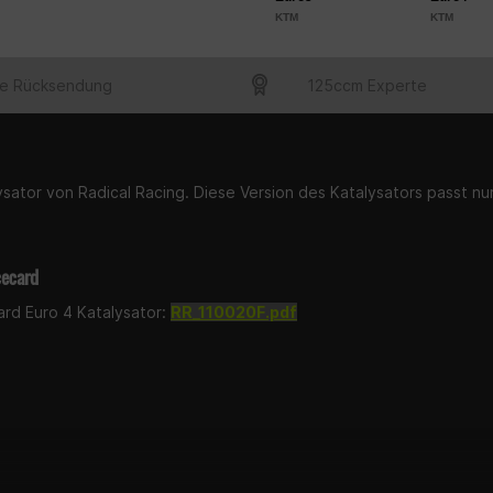
KTM
KTM
e Rücksendung
125ccm Experte
sator von Radical Racing. Diese Version des Katalysators passt n
cecard
ard Euro 4 Katalysator:
RR_110020F.pdf