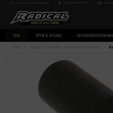
125CCM EXPERTE
30 TAGE RÜCKSENDUNG
SCHN
TEILE
OPTIK & STYLING
EXPLOSIONSZEICHNUNG
Teile
Auspuff Einzelteile, Ersatzteile & Zubehör
K