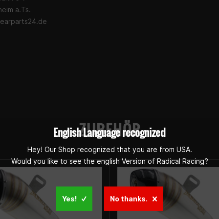
eim a.Ts.
earparts24.de
ZUBEHÖR
English Language recognized
Hey! Our Shop recognized that you are from USA.
Would you like to see the english Version of Radical Racing?
Yes!
No thanks.