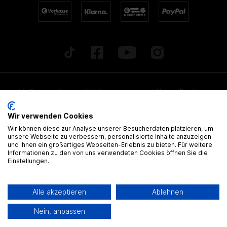
* Alle Preise inkl. gesetzl. Mehrwertsteuer zzgl.
Versandkosten
und
ggf. Nachnahmegebühren, wenn nicht anders beschrieben. Alle
Wir verwenden Cookies
angegebenen Lieferzeiten beziehen sich auf Deutschland!
Wir können diese zur Analyse unserer Besucherdaten platzieren, um
Alle Artikel sind, wenn nicht anders gekennzeichnet, ohne
unsere Webseite zu verbessern, personalisierte Inhalte anzuzeigen
und Ihnen ein großartiges Webseiten-Erlebnis zu bieten. Für weitere
gültige Zulassung
Informationen zu den von uns verwendeten Cookies öffnen Sie die
Einstellungen.
® Alle Markennamen, Warenzeichen und eingetragenen Warenzeichen
sind Eigentum Ihrer rechtmässigen Eigentümer und dienen hier nur der
Alle akzeptieren
Ablehnen
Beschreibung.
Nein, anpassen