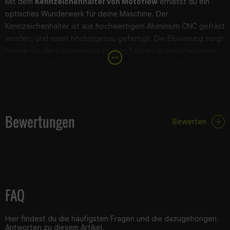
Mit dem
Kennzeichenhalter von Motoflow
erhältst du ein
optisches Wunderwerk für deine Maschine. Der
Kennzeichenhalter ist aus hochwertigem Aluminium CNC gefräst
worden, und somit höchstgenau gefertigt. Die Eloxierung sorgt
hierbei für die schönen und starken Farben. In verschiedenen
Farben erhältlich, kannst du ihn auch nach deinen Wünschen
anpassen. Auf dem
Kennzeichenhalter passen 125er aber
auch normale Kennzeichen
, somit brauchst du dir keine
Sorgen zu machen, dass etwas nicht passen könnte.
Bewertungen
Zusätzlich ist der Kennzeichenhalter auch in verschiedene
Bewerten
Winkel verstellbar, womit du das Kennzeichen so montieren
kannst, wie es zu deinem Bike passt. Integriert sind die
Blinkerhalterung als auch die Kennzeichenbeleuchtung,
sodass die
Montage so leicht wie möglich
gehalten wird.
FAQ
Hier findest du die häufigsten Fragen und die dazugehörigen
Antworten zu diesem Artikel.