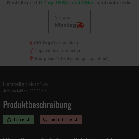
Bestelle jetzt (
1 Tage 19 Std. und 3 Min.
) und sichere dir:
Versand:
Montag
30 Tage
Rücksendung
Top
Kundenzufriedenheit
Bestpreis
(
Artikel günstiger gesehen?
)
Hersteller:
Motoflow
Artikel-Nr.:
G101157
Produktbeschreibung
hilfreich
nicht hilfreich