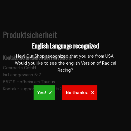
Produktsicherheit
English Language recognized
Hey! Our Shop recognized that you are from USA.
Kontaktinformationen des Herstellers:
Would you like to see the english Version of Radical
Gearparts GmbH
Racing?
Im Langgewann 5-7
65719 Hofheim am Taunus
Kontakt:
support@gearparts24.de
Yes!
No thanks.