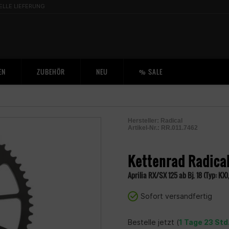
ELLE LIEFERUNG
EN
ZUBEHÖR
NEU
% SALE
Hersteller:
Radical
Artikel-Nr.:
RR.011.7462
2001291411603
Kettenrad Radica
Aprilia RX/SX 125 ab Bj. 18 (Typ: KX
Sofort versandfertig
Bestelle jetzt (
1 Tage 23 Std