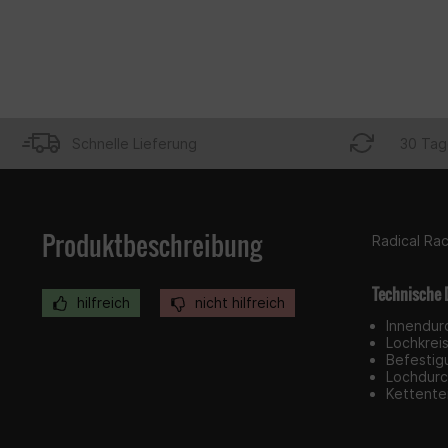
Schnelle Lieferung
30 Tag
Produktbeschreibung
Radical Rac
Technische 
hilfreich
nicht hilfreich
Innendur
Lochkrei
Befestig
Lochdurc
Kettente