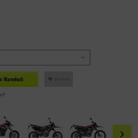
en
Warenkorb
Merken
en?