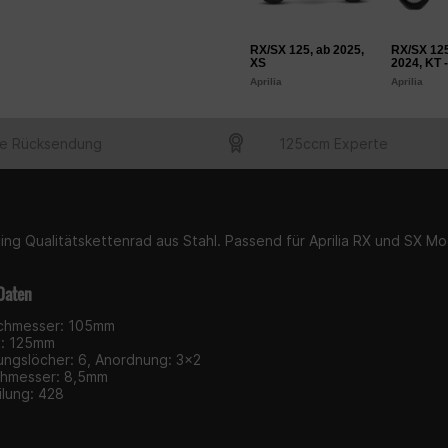
RX/SX 125, ab 2025,
RX/SX 125
XS
2024, KT 
Aprilia
Aprilia
e Rücksendung
125ccm Experte
ing Qualitätskettenrad aus Stahl. Passend für Aprilia RX und SX Mod
Daten
chmesser: 105mm
s: 125mm
ungslöcher: 6, Anordnung: 3x2
hmesser: 8,5mm
ilung: 428