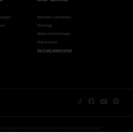
gungen
Retoure Leitfaden
ten
Sitemap
Widerrufsformular
Impressum
Vertrag widerrufen
ngegebenen Lieferzeiten beziehen sich auf Deutschland!