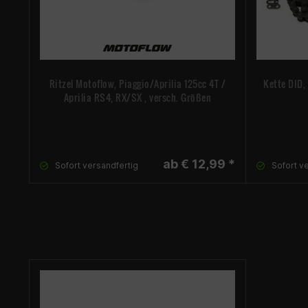
Ritzel Motoflow, Piaggio/Aprilia 125cc 4T /
Kette DID,
Aprilia RS4, RX/SX , versch. Größen
ab € 12,99 *
Sofort versandfertig
Sofort v