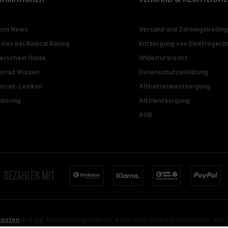
ccm News
Versand und Zahlungsbedin
iten bei Radical Racing
Entsorgung von Elektrogerä
erschein Guide
Widerrufsrecht
rrad Wissen
Datenschutzerklärung
rrad-Lexikon
Altbatterieentsorgung
soring
Altölentsorgung
AGB
BEZAHLEN MIT
kosten
und ggf. Nachnahmegebühren, wenn nicht anders beschrieben. Alle a