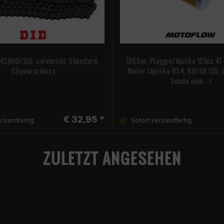
 428HD/138, universell, Standard,
Ölfilter, Piaggio/Aprilia 125cc 4
Clipverschluss
Motor (Aprilia RS4, RX/SX 125, 
Senda uvm…)
€ 32,95 *
ersandfertig
Sofort versandfertig
ZULETZT ANGESEHEN