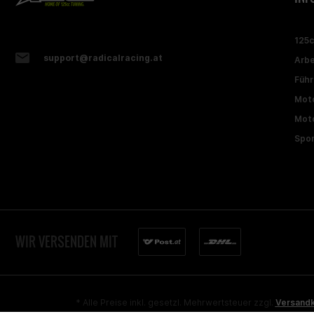
125
support@radicalracing.at
Arbe
Führ
Moto
Moto
Spon
WIR VERSENDEN MIT
* Alle Preise inkl. gesetzl. Mehrwertsteuer zzgl.
Versand