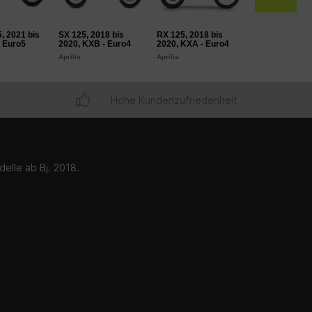
, 2021 bis
SX 125, 2018 bis
RX 125, 2018 bis
SMX 125, 2021
- Euro5
2020, KXB - Euro4
2020, KXA - Euro4
2022, KT - Eu
Aprilia
Aprilia
F.B. Mondial
Hohe Kundenzufriedenheit
elle ab Bj. 2018.