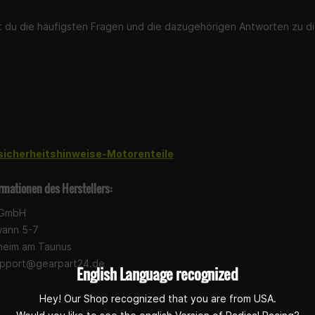
st du die häufigsten Fragen und die dazugehörigen Antworten zu di
sicherheitshinweise-Motorenteile
rmationen des Herstellers:
 GmbH
wann 5-7
heim am Taunus
pport@gearpart24.de
English Language recognized
Hey! Our Shop recognized that you are from USA.