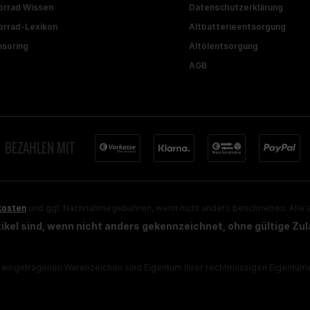
rrad Wissen
Datenschutzerklärung
rrad-Lexikon
Altbatterieentsorgung
soring
Altölentsorgung
AGB
BEZAHLEN MIT
kosten
und ggf. Nachnahmegebühren, wenn nicht anders beschrieben. Alle a
rtikel sind, wenn nicht anders gekennzeichnet, ohne gültige Zu
eingetragenen Warenzeichen sind Eigentum Ihrer rechtmässigen Eigentümer