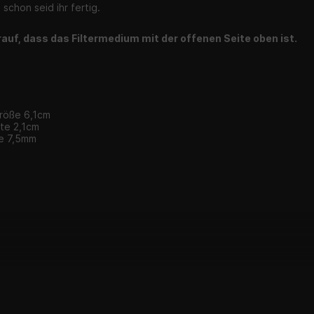
 schon seid ihr fertig.
auf, dass das Filtermedium mit der offenen Seite oben ist.
röße 6,1cm
ite 2,1cm
je 7,5mm