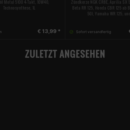
öl Motul 5100 4-Takt, 10W40,
Zündkerze NGK CR8E, Aprilia SX 12
Technosynthese, 1L
Beta RR 125, Honda CBR 125 ab Bj
50), Yamaha WR 125, und
€ 13,99 *
n
Sofort versandfertig
ZULETZT ANGESEHEN