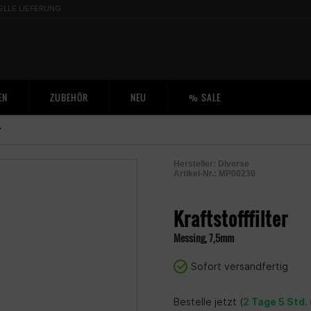
ELLE LIEFERUNG
EN
ZUBEHÖR
NEU
% SALE
r
Hersteller:
Diverse
Artikel-Nr.:
MP00230
2004463100008
Kraftstofffilter
Messing, 7,5mm
Sofort versandfertig
Bestelle jetzt (
2 Tage 5 Std.