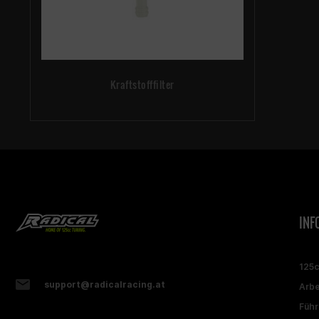
Kraftstofffilter
INF
125
support@radicalracing.at
Arbe
Führ