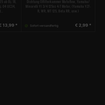
5 ab Bj. 18,
Dichtung Ölfilterkammer Motoflow, Yamaha/
Ben
. 04 (JC34,
Minarelli YI 3/4 125cc 4-T Motor, (Yamaha YZF-
...
R, WR, MT 125, Beta RR, usw.)
€ 13,99 *
€ 2,99 *
Sofort versandfertig