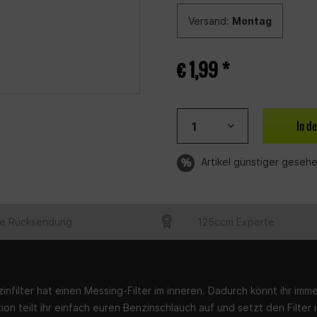
Versand:
Montag
€ 1,99 *
In d
Artikel günstiger geseh
e Rücksendung
125ccm Experte
infilter hat einen Messing-Filter im inneren. Dadurch könnt ihr imme
ation teilt ihr einfach euren Benzinschlauch auf und setzt den Filter 