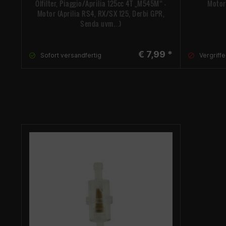
Ölfilter, Piaggio/Aprilia 125cc 4T „M545M“ -
Motor
Motor (Aprilia RS4, RX/SX 125, Derbi GPR,
Senda uvm…)
€ 7,99 *
Sofort versandfertig
Vergriffe