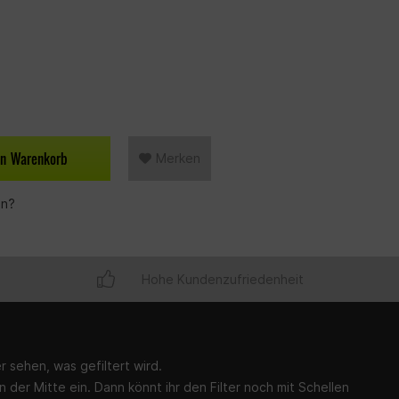
en
Warenkorb
Merken
en?
Hohe Kundenzufriedenheit
r sehen, was gefiltert wird.
in der Mitte ein. Dann könnt ihr den Filter noch mit Schellen