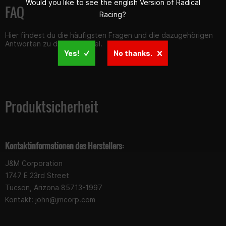
Would you like to see the english Version of Radical
FAQ
Racing?
Hier findest du die häufigsten Fragen und die dazugehörigen
Antworten zu diesem Artikel.
Yes!
No thanks.
Produktsicherheit
Kontaktinformationen des Herstellers:
J&M Corporation
1747 E 23rd Street
Tucson, Arizona 85713-1997
Kontakt:
john@jmcorp.com