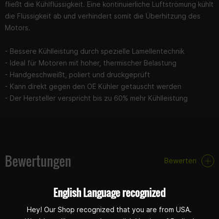
fließt die Kühlflüssigkeit. Eine kontinuierliche Luftströmung kühlt
die Flüssigkeit ab und verhindert somit die Überhitzung des
Motors.
- Bessere Kühlleistung durch spezielle Lamellentechnik
- Ideal für Motoren mit hoher, thermischer Belastung
- Handgeschweißt, poliert und druckgeprüft
- Kann direkt gegen den OE Kühler getauscht werden
- Der Hersteller verspricht bis zu 60% mehr Kühlleistung
Bewertungen
Bewerten
English Language recognized
Hey! Our Shop recognized that you are from USA.