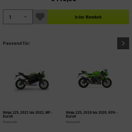
In den
Warenkorb
Passend für:
Ninja 125, 2021 bis 2022, MF -
Ninja 125, 2019 bis 2020, KFA -
Z
Euro5
Euro4
K
Kawasaki
Kawasaki