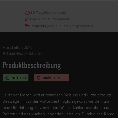
30 Tage
Rücksendung
Top
Kundenzufriedenheit
Bestpreis
(
Artikel günstiger gesehen?
)
Hersteller:
JMC
Artikel-Nr.:
776.03.57
Produktbeschreibung
hilfreich
nicht hilfreich
Läuft der Motor, wird automatisch Reibung und Hitze erzeugt.
Deswegen muss der Motor bestmöglich gekühlt werden, um
eine Überhitzung zu vermeiden. Wasserkühler bestehen aus
Rohren und dazwischen liegenden Lamellen. Durch diese Rohre