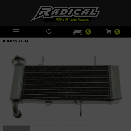
0
0
KÜHLSYSTEM