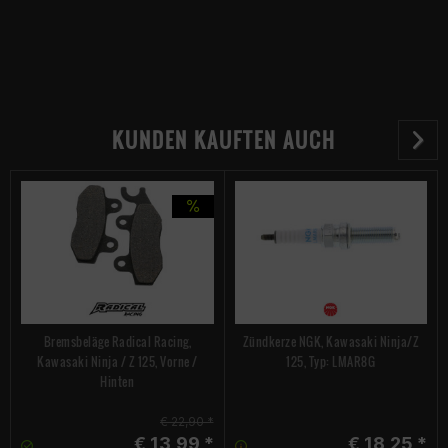
KUNDEN KAUFTEN AUCH
Bremsbeläge Radical Racing,
Zündkerze NGK, Kawasaki Ninja/Z
Kawasaki Ninja / Z 125, Vorne /
125, Typ: LMAR8G
Hinten
€ 22,90 *
€ 13,99 *
€ 18,25 *