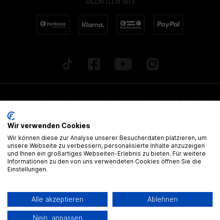
* Alle Preise inkl. gesetzl. Mehrwertsteuer zzgl.
Versandkosten
und
ggf. Nachnahmegebühren, wenn nicht anders beschrieben. Alle
Wir verwenden Cookies
angegebenen Lieferzeiten beziehen sich auf Deutschland!
Wir können diese zur Analyse unserer Besucherdaten platzieren, um
Alle Artikel sind, wenn nicht anders gekennzeichnet, ohne
unsere Webseite zu verbessern, personalisierte Inhalte anzuzeigen
und Ihnen ein großartiges Webseiten-Erlebnis zu bieten. Für weitere
gültige Zulassung
Informationen zu den von uns verwendeten Cookies öffnen Sie die
Einstellungen.
® Alle Markennamen, Warenzeichen und eingetragenen Warenzeichen
sind Eigentum Ihrer rechtmässigen Eigentümer und dienen hier nur der
Alle akzeptieren
Ablehnen
Beschreibung.
Nein, anpassen