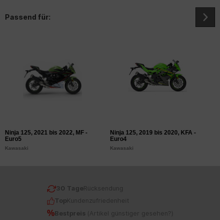
Passend für:
Ninja 125, 2021 bis 2022, MF -
Ninja 125, 2019 bis 2020, KFA -
Z
Euro5
Euro4
K
Kawasaki
Kawasaki
30 Tage
Rücksendung
Top
Kundenzufriedenheit
Bestpreis
(
Artikel günstiger gesehen?
)