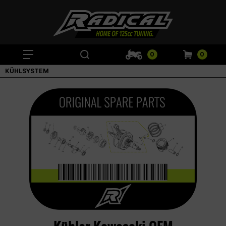
0
0
KÜHLSYSTEM