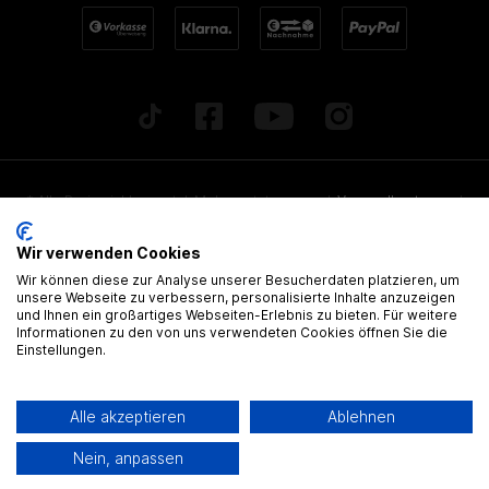
* Alle Preise inkl. gesetzl. Mehrwertsteuer zzgl.
Versandkosten
und
ggf. Nachnahmegebühren, wenn nicht anders beschrieben. Alle
Wir verwenden Cookies
angegebenen Lieferzeiten beziehen sich auf Deutschland!
Wir können diese zur Analyse unserer Besucherdaten platzieren, um
Alle Artikel sind, wenn nicht anders gekennzeichnet, ohne
unsere Webseite zu verbessern, personalisierte Inhalte anzuzeigen
und Ihnen ein großartiges Webseiten-Erlebnis zu bieten. Für weitere
gültige Zulassung
Informationen zu den von uns verwendeten Cookies öffnen Sie die
Einstellungen.
® Alle Markennamen, Warenzeichen und eingetragenen Warenzeichen
sind Eigentum Ihrer rechtmässigen Eigentümer und dienen hier nur der
Alle akzeptieren
Ablehnen
Beschreibung.
Nein, anpassen