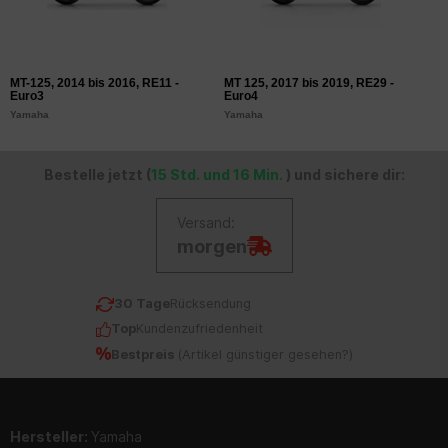
MT-125, 2014 bis 2016, RE11 -
MT 125, 2017 bis 2019, RE29 -
Y
Euro3
Euro4
E
Yamaha
Yamaha
Y
Bestelle jetzt (
15 Std. und 16 Min.
) und sichere dir:
Versand:
morgen
30 Tage
Rücksendung
Top
Kundenzufriedenheit
Bestpreis
(
Artikel günstiger gesehen?
)
Hersteller:
Yamaha