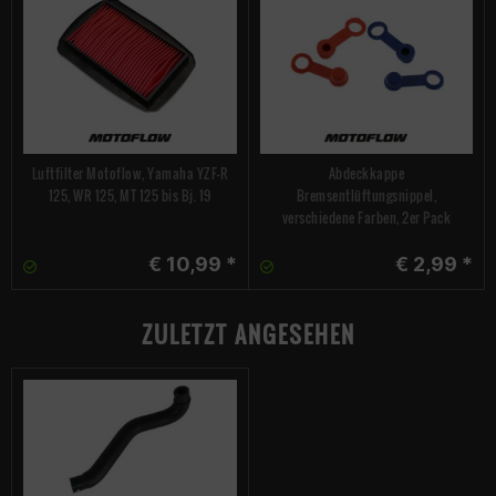
Luftfilter Motoflow, Yamaha YZF-R
Abdeckkappe
125, WR 125, MT 125 bis Bj. 19
Bremsentlüftungsnippel,
verschiedene Farben, 2er Pack
€ 10,99 *
€ 2,99 *
ZULETZT ANGESEHEN