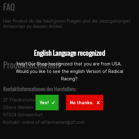
FAQ
Hier findest du die häufigsten Fragen und die dazugehörigen
Antworten zu diesem Artikel.
English Language recognized
Produktsicherheit
Hey! Our Shop recognized that you are from USA.
Would you like to see the english Version of Radical
Racing?
Kontaktinformationen des Herstellers:
ZF Friedrichshafen AG
Yes!
No thanks.
Obere Weiden 12
97424 Schweinfurt
Kontakt:
online.zf-aftermarket@zf.com