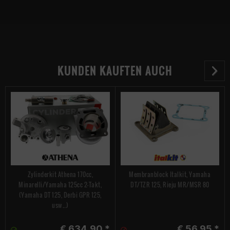
KUNDEN KAUFTEN AUCH
Zylinderkit Athena 170cc,
Membranblock Italkit, Yamaha
Minarelli/Yamaha 125cc 2-Takt,
DT/TZR 125, Rieju MR/MSR 80
(Yamaha DT 125, Derbi GPR 125,
usw...)
€ 634,90 *
€ 56,95 *