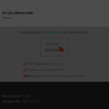
DT 125, 1999 bis 2006
Yamaha
Bestelle jetzt (
15 Min.
) und sichere dir:
Versand:
heute
30 Tage
Rücksendung
Top
Kundenzufriedenheit
Bestpreis
(
Artikel günstiger gesehen?
)
Hersteller:
TRW
Artikel-Nr.:
738.90.67