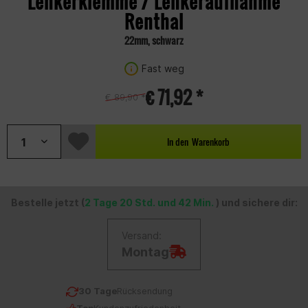
Lenkerklemme / Lenkeraufnahme
Renthal
22mm, schwarz
Fast weg
€ 71,92 *
€ 89,90 *
In den
Warenkorb
Bestelle jetzt (
2 Tage 20 Std. und 42 Min.
) und sichere dir:
Versand:
Montag
30 Tage
Rücksendung