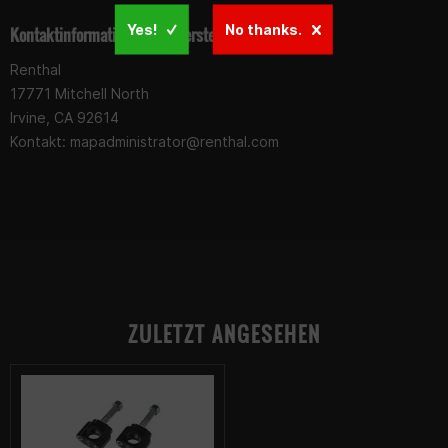
Yes!
No thanks.
Kontaktinformationen des Herstellers:
Renthal
17771 Mitchell North
Irvine, CA 92614
Kontakt:
mapadministrator@renthal.com
ZULETZT ANGESEHEN