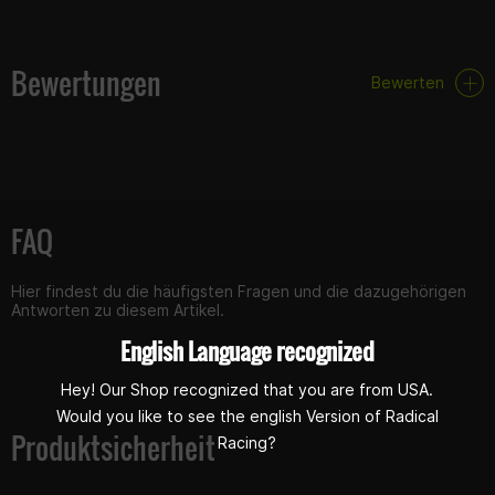
Technische Daten:
Bewertungen
CNC gefräste Klammern aus hochfestem 6082 T6 Aluminium
Bewerten
Zur Montage aller 22,22mm Lenker geeignet
Starke Schrauben aus 817M40 Stahl mit einem speziellen
robusten Schraubenkopf
Es werden wieder die original verbauten Gummi-Dämpfer
verwendet
0mm Offset
FAQ
Hier findest du die häufigsten Fragen und die dazugehörigen
Antworten zu diesem Artikel.
English Language recognized
Hey! Our Shop recognized that you are from USA.
Would you like to see the english Version of Radical
Produktsicherheit
Racing?