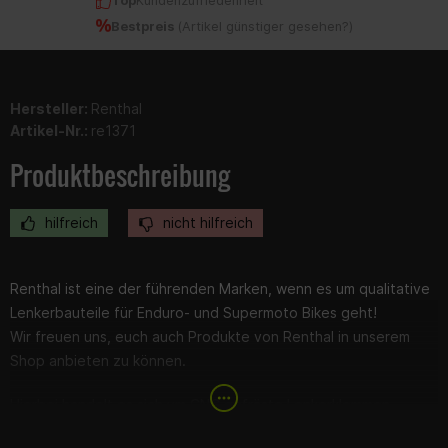
Top
Kundenzufriedenheit
Bestpreis
(
Artikel günstiger gesehen?
)
Hersteller:
Renthal
Artikel-Nr.:
re1371
Produktbeschreibung
hilfreich
nicht hilfreich
Renthal ist eine der führenden Marken, wenn es um qualitative
Lenkerbauteile für Enduro- und Supermoto Bikes geht!
Wir freuen uns, euch auch Produkte von Renthal in unserem
Shop anbieten zu können.
Hierbei handelt es sich um CNC gefräste Lenkerklemmen
mit 0mm Offset für 22mm Lenker.