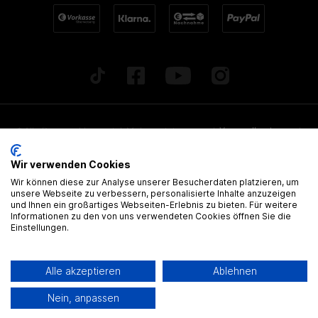
* Alle Preise inkl. gesetzl. Mehrwertsteuer zzgl.
Versandkosten
und
ggf. Nachnahmegebühren, wenn nicht anders beschrieben. Alle
Wir verwenden Cookies
angegebenen Lieferzeiten beziehen sich auf Deutschland!
Wir können diese zur Analyse unserer Besucherdaten platzieren, um
Alle Artikel sind, wenn nicht anders gekennzeichnet, ohne
unsere Webseite zu verbessern, personalisierte Inhalte anzuzeigen
und Ihnen ein großartiges Webseiten-Erlebnis zu bieten. Für weitere
gültige Zulassung
Informationen zu den von uns verwendeten Cookies öffnen Sie die
Einstellungen.
® Alle Markennamen, Warenzeichen und eingetragenen Warenzeichen
sind Eigentum Ihrer rechtmässigen Eigentümer und dienen hier nur der
Alle akzeptieren
Ablehnen
Beschreibung.
Nein, anpassen