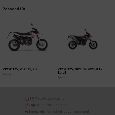
Passend für:
RX/SX 125, ab 2025, XS
RX/SX 125, 2021 bis 2024, KT -
Euro5
Aprilia
Aprilia
30 Tage
Rücksendung
Top
Kundenzufriedenheit
Bestpreis
(
Artikel günstiger gesehen?
)