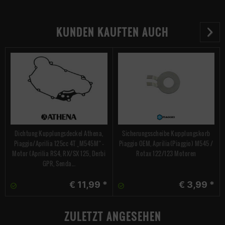
KUNDEN KAUFTEN AUCH
Dichtung Kupplungsdeckel Athena,
Sicherungsscheibe Kupplungskorb
Piaggio/Aprilia 125cc 4T „M545M“ -
Piaggio OEM, Aprilia(Piaggio) M545 /
Motor (Aprilia RS4, RX/SX 125, Derbi
Rotax 122/123 Motoren
GPR, Senda...
€ 11,99 *
€ 3,99 *
ZULETZT ANGESEHEN