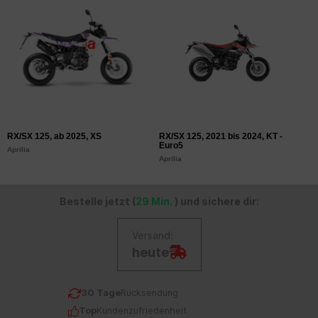
RX/SX 125, ab 2025, XS
RX/SX 125, 2021 bis 2024, KT -
S
Euro5
E
Aprilia
Aprilia
Ap
Bestelle jetzt (
29 Min.
) und sichere dir:
Versand:
heute
30 Tage
Rücksendung
Top
Kundenzufriedenheit