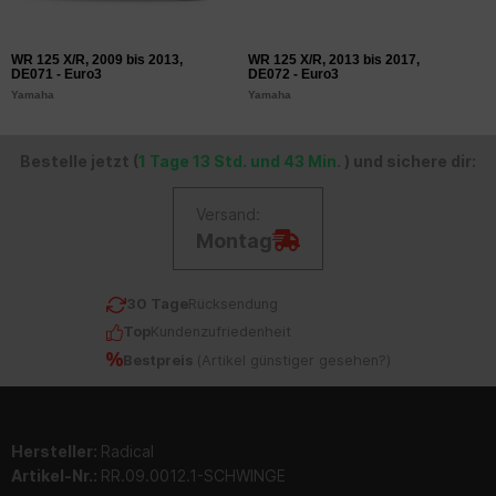
WR 125 X/R, 2009 bis 2013,
WR 125 X/R, 2013 bis 2017,
DE071 - Euro3
DE072 - Euro3
Yamaha
Yamaha
Bestelle jetzt (
1 Tage 13 Std. und 43 Min.
) und sichere dir:
Versand:
Montag
30 Tage
Rücksendung
Top
Kundenzufriedenheit
Bestpreis
(
Artikel günstiger gesehen?
)
Hersteller:
Radical
Artikel-Nr.:
RR.09.0012.1-SCHWINGE