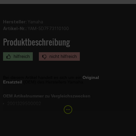
Hersteller:
Yamaha
Artikel-Nr.:
YAM-5D7F73110100
Produktbeschreibung
hilfreich
nicht hilfreich
Bei diesem Artikel handelt es sich um ein
Original
Ersatzteil
(OEM) des Herstellers Yamaha.
OEM Artikelnummer zu Vergleichszwecken
:
2001329500002
Lieferumfang: 1