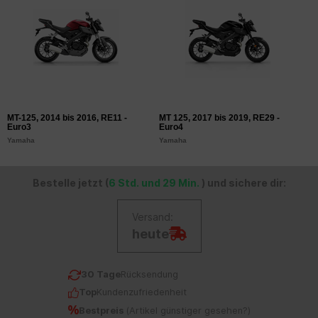
MT-125, 2014 bis 2016, RE11 -
MT 125, 2017 bis 2019, RE29 -
Y
Euro3
Euro4
E
Yamaha
Yamaha
Y
Bestelle jetzt (
6 Std. und 29 Min.
) und sichere dir:
Versand:
heute
30 Tage
Rücksendung
Top
Kundenzufriedenheit
Bestpreis
(
Artikel günstiger gesehen?
)