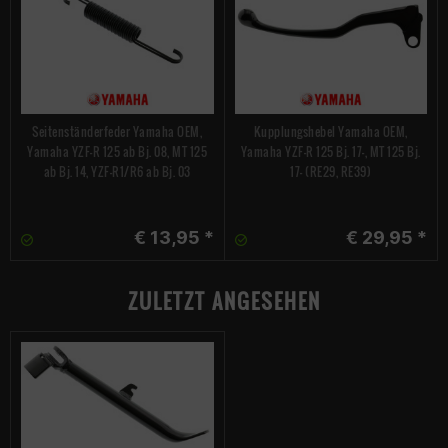
Seitenständerfeder Yamaha OEM,
Kupplungshebel Yamaha OEM,
Yamaha YZF-R 125 ab Bj. 08, MT 125
Yamaha YZF-R 125 Bj. 17-, MT 125 Bj.
ab Bj. 14, YZF-R1/R6 ab Bj. 03
17- (RE29, RE39)
€ 13,95 *
€ 29,95 *
ZULETZT ANGESEHEN