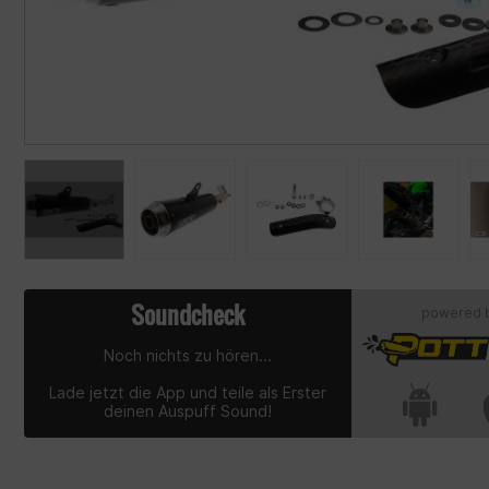
Soundcheck
powered 
Noch nichts zu hören...
Lade jetzt die App und teile als Erster
deinen Auspuff Sound!