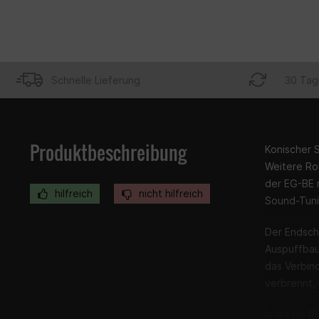
Schnelle Lieferung
30 Tag
Produktbeschreibung
Konischer S
Weitere Roh
der EG-BE 
hilfreich
nicht hilfreich
Sound-Tuni
Der Endsch
Auspuffbau
das Verbin
verbrennt,
In dieser B