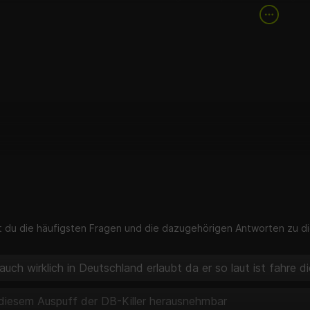
g
ldämpfer
aterial
itzeschutz
lle
 EG-BE
. 2019 ist die EG-BE nur für Ninja Modelle gültig.
laubnis (EG-BE)
N.pdf
st du die häufigsten Fragen und die dazugehörigen Antworten zu di
 auch wirklich in Deutschland erlaubt da er so laut ist fahre d
 diesem Auspuff der DB-Killer herausnehmbar