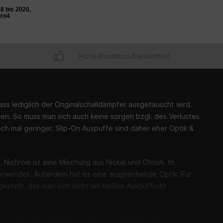
8 bis 2020,
uro4
Hohe Kundenzufriedenheit
ss lediglich der Originalschalldämpfer ausgetauscht wird.
ten. So muss man sich auch keine sorgen bzgl. des Verlustes
ch mal geringer. Slip-On Auspuffe sind daher eher Optik &
 Nichrom ist eine Mischung aus Nickel und Chrom. Im
erwendet. Außerdem hat es eine ansprechende Optik. Für
stellt, das man sich nicht am heißen Auspuffrohr
h schwarz beschichtet, um eine sportlichere Optik zu