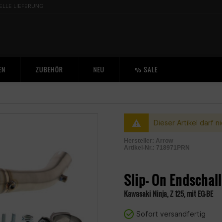
ELLE LIEFERUNG
EN
ZUBEHÖR
NEU
% SALE
Dieser Artikel darf 
Hersteller:
Arrow
Artikel-Nr.:
718971PRN
2001173200004
Slip- On Endschal
Kawasaki Ninja, Z 125, mit EG-BE
Sofort versandfertig