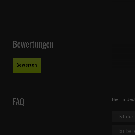
erlangen.
Lieferumfan
Endschal
Montagem
Bewertungen
Carbon-H
Rohrsche
Hinweis zur
Bewerten
Stand Okt
Betriebser
718971PR
FAQ
Hier finde
Ist der
Ist bei