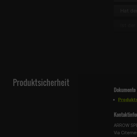
Hat de
Ist der
Muss m
Ist der
Wie vie
Produktsicherheit
Dokumente
Produkt
Kontaktinfo
ARROW SPE
Via Citern