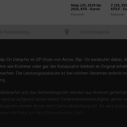
Ninja 125, 2019 bis
Z 125, 201
2020, KFA - Euro4
KF/LF - E
Kawasaki
Kawasaki
e Rücksendung
125ccm Experte
lip-On Dämpfer im GP-Style von Arrow. Slip- On bedeutet dabei, da
re wie Krümmer oder gar der Katalysator bleiben im Original erhal
machen. Die Leistungsausbeute ist bei solchen Varianten jedoch no
ng,
alldämpfer und das Verbindungsrohr werden aus Nichrom gefertigt.
 wird es aufgrund seiner hohen Temperaturbeständigkeit gerne v
dungsrohr sendet Arrow eine Carbonabdeckung mit. So wird sicherge
 wenn die Ninja auf dem Seitenständer steht.
lack Line Variante wird die Ummantelung des Auspuffes nachträglic