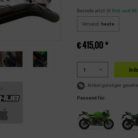
Bestelle jetzt (
6 Std. und 36
Versand:
heute
€ 415,00 *
In d
Artikel günstiger geseh
by
Passend für: