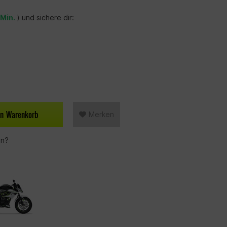
 Min.
) und sichere dir:
en
Warenkorb
Merken
en?