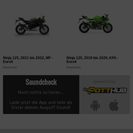
Ninja 125, 2021 bis 2022, MF -
Ninja 125, 2019 bis 2020, KFA -
Z
Euro5
Euro4
K
Kawasaki
Kawasaki
Soundcheck
powered by
Noch nichts zu hören...
Lade jetzt die App und teile als
Erster deinen Auspuff Sound!