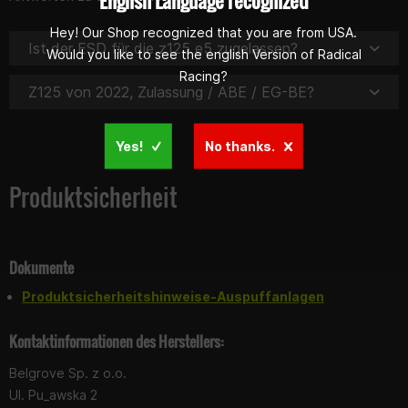
English Language recognized
Hey! Our Shop recognized that you are from USA.
Ist der ESD für die z125 e5 zugelassen?
Would you like to see the english Version of Radical
Racing?
Z125 von 2022, Zulassung / ABE / EG-BE?
Yes!
No thanks.
Produktsicherheit
Dokumente
Produktsicherheitshinweise-Auspuffanlagen
Kontaktinformationen des Herstellers:
Belgrove Sp. z o.o.
Ul. Pu_awska 2