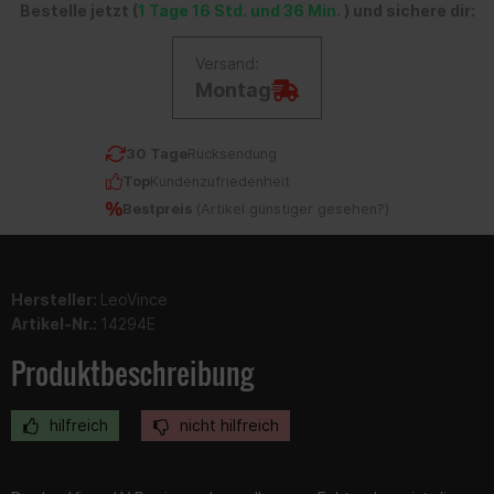
Bestelle jetzt (
1 Tage 16 Std. und 36 Min.
) und sichere dir:
Versand:
Montag
30 Tage
Rücksendung
Top
Kundenzufriedenheit
Bestpreis
(
Artikel günstiger gesehen?
)
Hersteller:
LeoVince
Artikel-Nr.:
14294E
Produktbeschreibung
hilfreich
nicht hilfreich