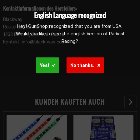
Kontaktinformationen des Herstellers:
English Language recognized
Blackway
Hey! Our Shop recognized that you are from USA.
Route de Pré-Marais 22
Would you like to see the english Version of Radical
1233 Bernex, Genève, Suisse
Racing?
Kontakt:
info@black-way.com
Yes!
No thanks.
KUNDEN KAUFTEN AUCH