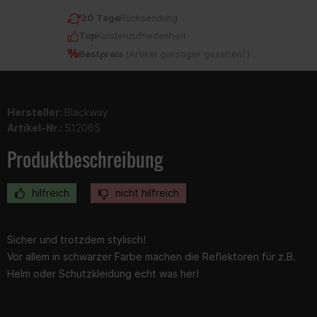
30 Tage
Rücksendung
Top
Kundenzufriedenheit
Bestpreis
(
Artikel günstiger gesehen?
)
Hersteller:
Blackway
Artikel-Nr.:
512065
Produktbeschreibung
hilfreich
nicht hilfreich
Sicher und trotzdem stylisch!
Vor allem in schwarzer Farbe machen die Reflektoren für z.B.
Helm oder Schutzkleidung echt was her!