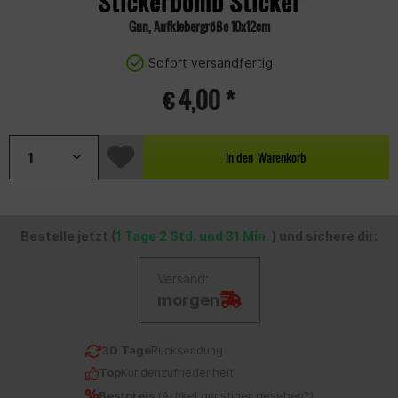
Stickerbomb Sticker
Gun, Aufklebergröße 10x12cm
Sofort versandfertig
€ 4,00 *
In den
Warenkorb
Bestelle jetzt (
1 Tage 2 Std. und 31 Min.
) und sichere dir:
Versand:
morgen
30 Tage
Rücksendung
Top
Kundenzufriedenheit
Bestpreis
(
Artikel günstiger gesehen?
)