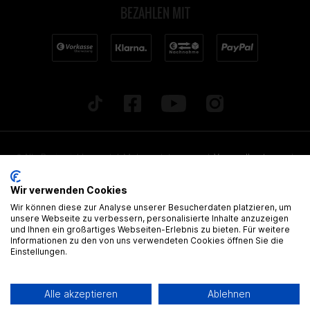
BEZAHLEN MIT
* Alle Preise inkl. gesetzl. Mehrwertsteuer zzgl.
Versandkosten
und
ggf. Nachnahmegebühren, wenn nicht anders beschrieben. Alle
Wir verwenden Cookies
angegebenen Lieferzeiten beziehen sich auf Deutschland!
Wir können diese zur Analyse unserer Besucherdaten platzieren, um
Alle Artikel sind, wenn nicht anders gekennzeichnet, ohne
unsere Webseite zu verbessern, personalisierte Inhalte anzuzeigen
und Ihnen ein großartiges Webseiten-Erlebnis zu bieten. Für weitere
gültige Zulassung
Informationen zu den von uns verwendeten Cookies öffnen Sie die
Einstellungen.
® Alle Markennamen, Warenzeichen und eingetragenen Warenzeichen
sind Eigentum Ihrer rechtmässigen Eigentümer und dienen hier nur der
Alle akzeptieren
Ablehnen
Beschreibung.