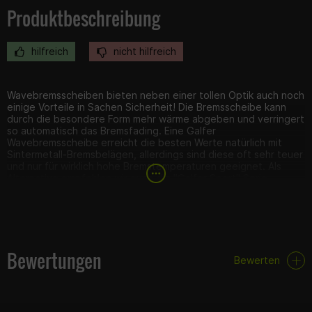
Produktbeschreibung
hilfreich
nicht hilfreich
Wavebremsscheiben bieten neben einer tollen Optik auch noch
einige Vorteile in Sachen Sicherheit! Die Bremsscheibe kann
durch die besondere Form mehr wärme abgeben und verringert
so automatisch das Bremsfading. Eine Galfer
Wavebremsscheibe erreicht die besten Werte natürlich mit
Sintermetall-Bremsbelägen, allerdings sind diese oft sehr teuer
und nur für wirklich hohe Bremstemperaturen geeignet. Als
Alternative empfehlen wir euch die "Galfer Sport" Serie.
Technische Daten
Maße: 220 x 105mm x 4,2mm
4-Loch Befestigung
Bewertungen
Bewerten
Hinweis: Hersteller verändern Bremssysteme oft innerhalb der
gleichen Modelle und Baujahre!
Bitte vergleicht die angegebenen Maße und techn.
Zeichnungen mit euren Originalteilen