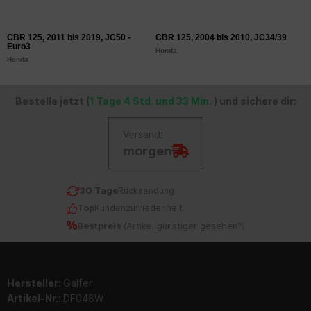
CBR 125, 2011 bis 2019, JC50 -
CBR 125, 2004 bis 2010, JC34/39
Euro3
Honda
Honda
Bestelle jetzt (
1 Tage 4 Std. und 33 Min.
) und sichere dir:
Versand:
morgen
30 Tage
Rücksendung
Top
Kundenzufriedenheit
Bestpreis
(
Artikel günstiger gesehen?
)
Hersteller:
Galfer
Artikel-Nr.:
DF048W