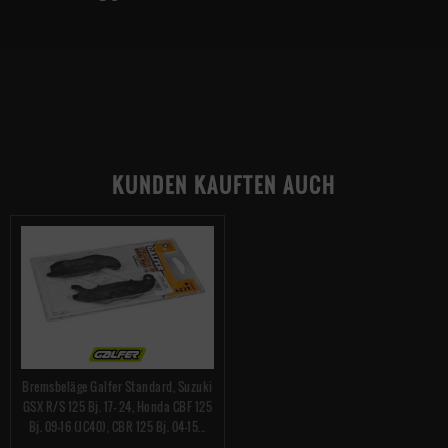
KUNDEN KAUFTEN AUCH
Bremsbeläge Galfer Standard, Suzuki
GSX R/S 125 Bj. 17- 24, Honda CBF 125
Bj. 09-16 (JC40), CBR 125 Bj. 04-15...