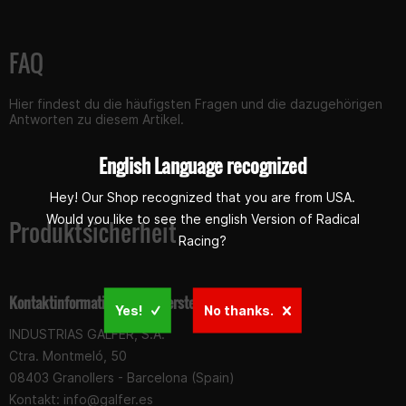
um sicher zu gehen, dass die bestellten Artikel passen.
FAQ
Hier findest du die häufigsten Fragen und die dazugehörigen
Antworten zu diesem Artikel.
English Language recognized
Hey! Our Shop recognized that you are from USA.
Would you like to see the english Version of Radical
Produktsicherheit
Racing?
Kontaktinformationen des Herstellers:
Yes!
No thanks.
INDUSTRIAS GALFER, S.A.
Ctra. Montmeló, 50
08403 Granollers - Barcelona (Spain)
Kontakt:
info@galfer.es