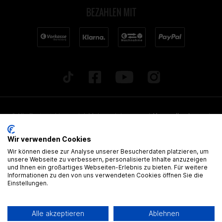
BEZAHLEN MIT
* Alle Preise inkl. gesetzl. Mehrwertsteuer zzgl.
Versandkosten
und
ggf. Nachnahmegebühren, wenn nicht anders beschrieben. Alle
Wir verwenden Cookies
angegebenen Lieferzeiten beziehen sich auf Deutschland!
Wir können diese zur Analyse unserer Besucherdaten platzieren, um
Alle Artikel sind, wenn nicht anders gekennzeichnet, ohne
unsere Webseite zu verbessern, personalisierte Inhalte anzuzeigen
und Ihnen ein großartiges Webseiten-Erlebnis zu bieten. Für weitere
gültige Zulassung
Informationen zu den von uns verwendeten Cookies öffnen Sie die
Einstellungen.
® Alle Markennamen, Warenzeichen und eingetragenen Warenzeichen
sind Eigentum Ihrer rechtmässigen Eigentümer und dienen hier nur der
Alle akzeptieren
Ablehnen
Beschreibung.