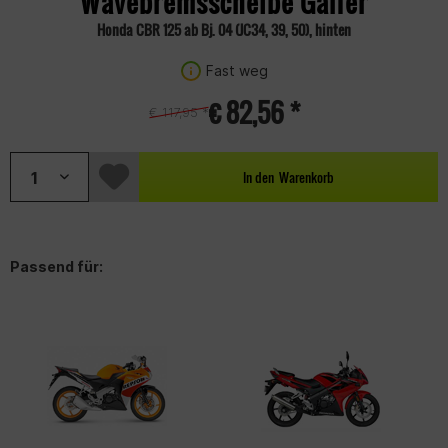
Wavebremsscheibe Galfer
Honda CBR 125 ab Bj. 04 (JC34, 39, 50), hinten
Fast weg
€ 82,56 *
€ 117,95 *
In den
Warenkorb
Passend für: