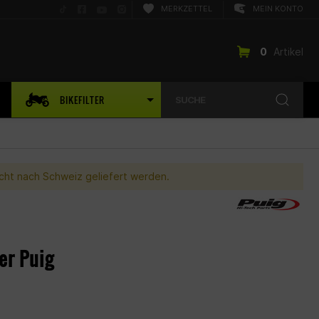
Folge
Folge
Folge
Folge
MERKZETTEL
MEIN KONTO
uns
uns
uns
uns
auf
auf
auf
auf
TikTok
Facebook
YouTube
Instagram
0
Artikel
BIKEFILTER
SUCHE
nicht nach Schweiz geliefert werden.
er Puig