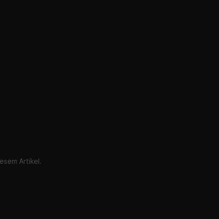
e13*0457*
2011-
EBE
1989-
e13*0601*
2013-
e13*00056
2017-
e13*0622*
2013-2016
e13*00093
2017-
e13*0602*
2013-
e13*00054
2017-
esem Artikel.