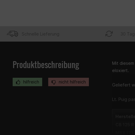
Schnelle Lieferung
30 Tag
Produktbeschreibung
Mit diesem
eloxiert.
hilfreich
nicht hilfreich
Geliefert 
Lt. Puig pa
Herstell
CB 125 R
MSX 125