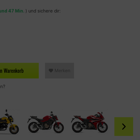
 und 47 Min.
) und sichere dir:
en
Warenkorb
Merken
en?