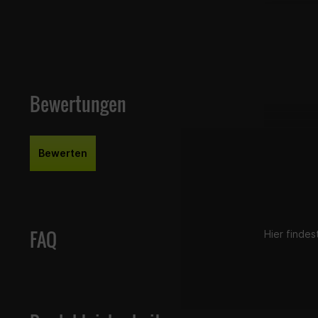
CBR 250 
CB-1
CB 500 F,
CB 500 F
CB 500 X
Bewertungen
CB 500 X
CBR 500 
CBR 500 
Bewerten
Kategorisier
Optik & Sty
FAQ
Hier finde
Optik & St