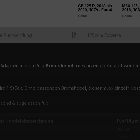
CB 125 R, 2018 bis
MSX 125, 
2020, JC79 - Euro4
2016, JC
Honda
Honda
e Rücksendung
125ccm Experte
 Adapter können Puig
Bremshebel
am Fahrzeug befestigt werden.
wird 1 Stück. Ohne passenden Bremshebel, dieser muss einzeln best
ssend & zugelassen für:
er/ Handelsbezeichnung
Typ/ (Ausf.
JC 79
JC 61