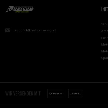
INF
125
support@radicalracing.at
Arbe
Führ
Moto
Moto
Spon
WIR VERSENDEN MIT