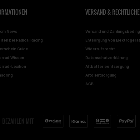
ORMATIONEN
VERSAND & RECHTLICHE
ccm News
Versand und Zahlungsbedin
iten bei Radical Racing
Entsorgung von Elektrogerä
erschein Guide
Widerrufsrecht
rrad Wissen
Datenschutzerklärung
rrad-Lexikon
Altbatterieentsorgung
soring
Altölentsorgung
AGB
BEZAHLEN MIT