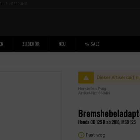
ELLE LIEFERUNG
EN
ZUBEHÖR
NEU
% SALE
Dieser Artikel darf 
Hersteller:
Puig
Artikel-Nr.:
6604N
2001121200001
Bremshebeladapt
Honda CB 125 R ab 2018, MSX 125
Fast weg