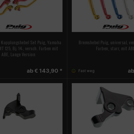
 Kupplungshebel Set Puig, Yamaha
Bremshebel Puig, universal, ve
T 125, Bj. 14-, versch. Farben mit
Farben, starr, mit AB
ABE, Lange Version
ab € 143,90 *
ab
Fast weg