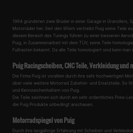
1964 gründeten zwei Brüder in einer Garage in Granollers, Spa
Motorräder her. Seit den 90ern vertreibt Puig seine Teile 
diesem Bereich des Tunings führen zu einer besseren Aerod
Puig, in Zusammenarbeit mit dem TÜV, seine Teile homologier
Fußrasten bekannt. Da alle Teile homologiert sind kann man
Puig Racingscheiben, CNC Teile, Verkleidung und 
Die Firma Puig ist vorallem durch ihre sehr hochwertigen Mo
über viele weitere Motorrad Zubehör- und Ersatzteile. So f
und Kennzeichenhaltern von Puig.
Die Teile zeichnen sich durch ein sehr ordentliches Preis-L
die Puig Produkte unbedingt anschauen.
Motorradspiegel von Puig
Durch ihre langjährige Erfahrung mit Scheiben und Verkleidu