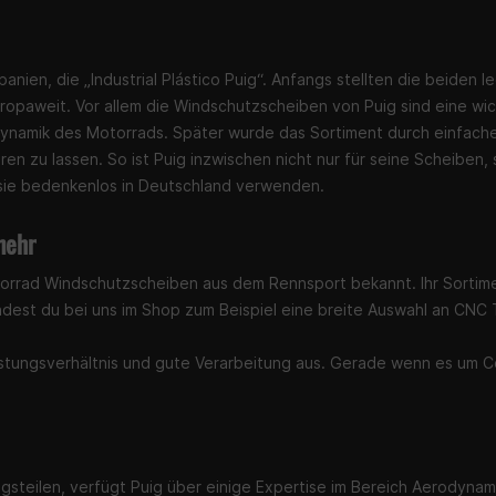
nien, die „Industrial Plástico Puig“. Anfangs stellten die beiden l
europaweit. Vor allem die Windschutzscheiben von Puig sind eine w
ynamik des Motorrads. Später wurde das Sortiment durch einfache
en zu lassen. So ist Puig inzwischen nicht nur für seine Scheiben
 sie bedenkenlos in Deutschland verwenden.
mehr
torrad Windschutzscheiben aus dem Rennsport bekannt. Ihr Sortimen
indest du bei uns im Shop zum Beispiel eine breite Auswahl an CNC
eistungsverhältnis und gute Verarbeitung aus. Gerade wenn es um C
ngsteilen, verfügt Puig über einige Expertise im Bereich Aerodynam