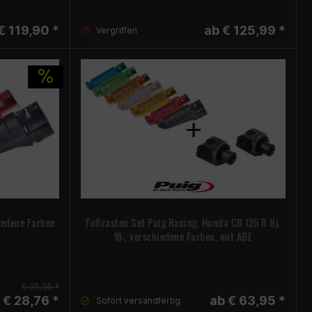
€ 119,90 *
ab € 125,99 *
Vergriffen
iedene Farben
Fußrasten Set Puig Racing, Honda CB 125 R Bj.
18-, verschiedene Farben, mit ABE
€ 35,95 *
 € 28,76 *
ab € 63,95 *
Sofort versandfertig