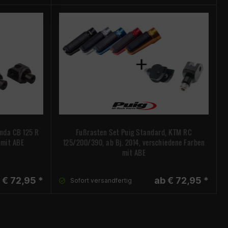
nda CB 125 R
Fußrasten Set Puig Standard, KTM RC
, mit ABE
125/200/390, ab Bj. 2014, verschiedene Farben
mit ABE
 € 72,95 *
ab € 72,95 *
Sofort versandfertig