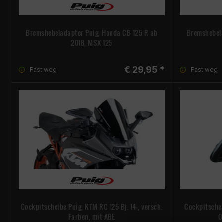
Bremshebeladapter Puig, Honda CB 125 R ab
Bremshebel
2018, MSX 125
€ 29,95 *
Fast weg
Fast weg
Cockpitscheibe Puig, KTM RC 125 Bj. 14-, versch.
Cockpitschei
Farben, mit ABE
0