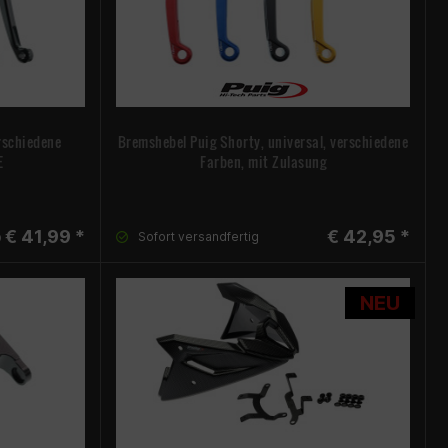
rschiedene
Bremshebel Puig Shorty, universal, verschiedene
E
Farben, mit Zulasung
 € 41,99 *
€ 42,95 *
Sofort versandfertig
NEU