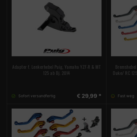
Adapter f. Lenkerhebel Puig, Yamaha YZF-R & MT
Bremshebel
125 ab Bj. 2014
Duke/ RC 125 
€ 29,99 *
Sofort versandfertig
Fast weg