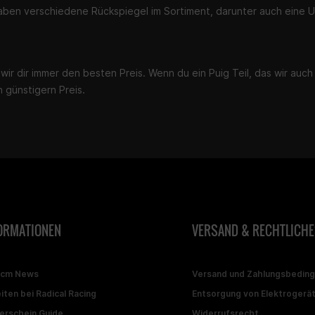
haben verschiedene Rückspiegel im Sortiment, darunter auch eine 
wir dir immer den besten Preis. Wenn du ein Puig Teil, das wir auc
n günstigern Preis.
ORMATIONEN
VERSAND & RECHTLICHE
ccm News
Versand und Zahlungsbedin
iten bei Radical Racing
Entsorgung von Elektrogerä
erschein Guide
Widerrufsrecht