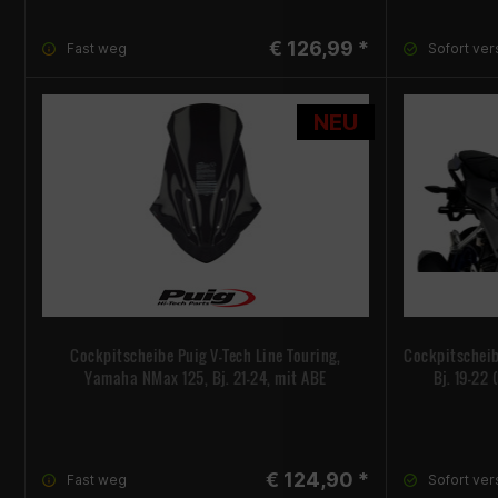
€ 126,99 *
Fast weg
Sofort ver
NEU
Cockpitscheibe Puig V-Tech Line Touring,
Cockpitscheib
Yamaha NMax 125, Bj. 21-24, mit ABE
Bj. 19-22
€ 124,90 *
Fast weg
Sofort ver