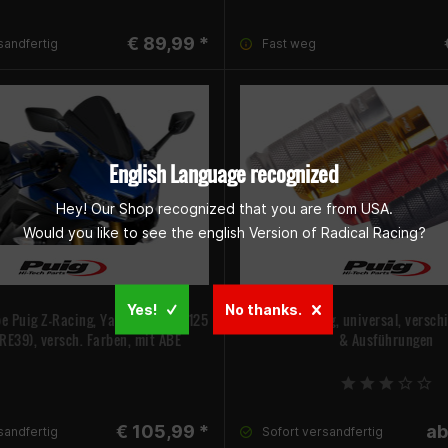
€ 89,99 *
sandfertig
Fast weg
English Language recognized
Hey! Our Shop recognized that you are from USA.
Would you like to see the english Version of Radical Racing?
Yes!
No thanks.
e Puig Z-Racing, Yamaha YZF-R 125
Fußrasten Puig, universal, versch
 (RE39), versch. Farben, mit ABE
& Ausführungen
€ 105,99 *
ab
sandfertig
Sofort versandfertig