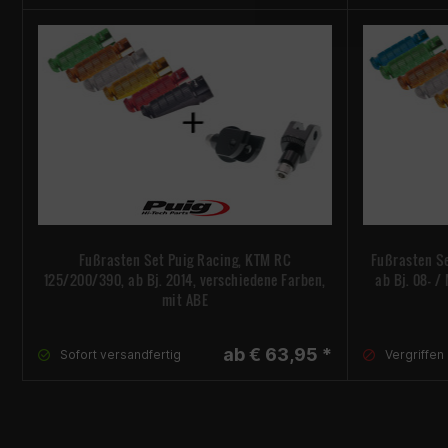
Fußrasten Set Puig Racing, KTM RC
Fußrasten Se
125/200/390, ab Bj. 2014, verschiedene Farben,
ab Bj. 08- / 
mit ABE
ab € 63,95 *
Sofort versandfertig
Vergriffen