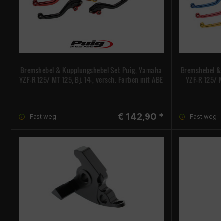
Bremshebel & Kupplungshebel Set Puig, Yamaha
Bremshebel &
YZF-R 125/ MT 125, Bj. 14-, versch. Farben mit ABE
YZF-R 125/ M
€ 142,90 *
Fast weg
Fast weg