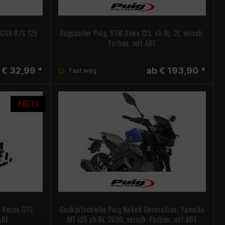
 GSX-R/S 125
Bugspoiler Puig, KTM Duke 125, ab Bj. 21, versch.
Farben, mit ABE
€ 32,99 *
ab € 193,90 *
Fast weg
NEU
, Vespa GTS
Cockpitscheibe Puig Naked Generation, Yamaha
 ABE
MT 125 ab Bj. 2020, versch. Farben, mit ABE