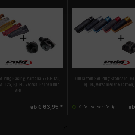
t Puig Racing, Yamaha YZF-R 125,
Fußrasten Set Puig Standard, Ho
MT 125, Bj. 14-, versch. Farben mit
Bj. 18-, verschiedene Farben
ABE
ab € 63,95 *
ab
Sofort versandfertig