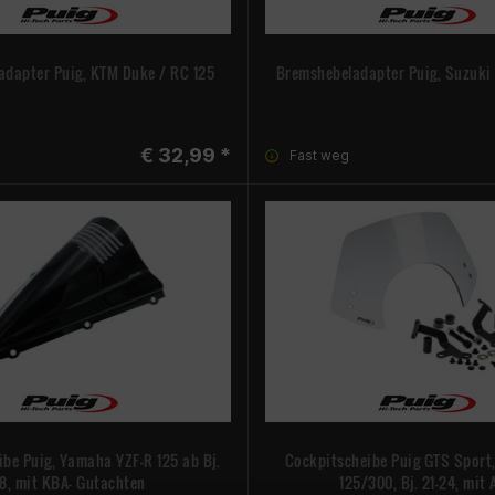
adapter Puig, KTM Duke / RC 125
Bremshebeladapter Puig, Suzuki
€ 32,99 *
Fast weg
be Puig, Yamaha YZF-R 125 ab Bj.
Cockpitscheibe Puig GTS Sport
8, mit KBA- Gutachten
125/300, Bj. 21-24, mit