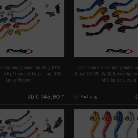
 & Kupplungshebel Set Puig, KTM
Bremshebel & Kupplungshebel Se
ab Bj. 11, versch. Farben, mit ABE,
Duke/ RC 125, Bj. 11-16, verschiede
Lange Version
ABE, kurze Version
ab € 145,90 *
€
Fast weg