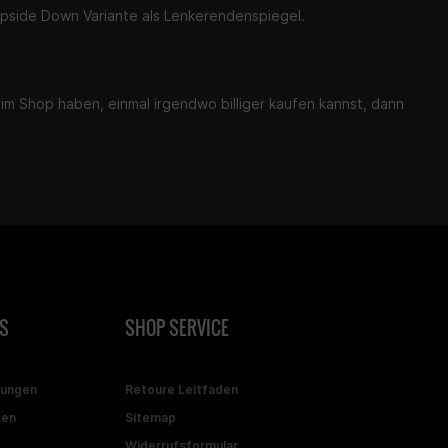
Upside Down Variante als Lenkerendenspiegel.
h im Shop haben, einmal irgendwo billiger kaufen kannst, dann
S
SHOP SERVICE
gungen
Retoure Leitfaden
ten
Sitemap
Widerrufsformular