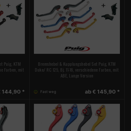
t Puig, KTM
Bremshebel & Kupplungshebel Set Puig, KTM
ne Farben, mit
Duke/ RC 125, Bj. 11-16, verschiedene Farben, mit
ABE, Lange Version
 144,90 *
ab € 145,90 *
Fast weg