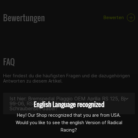
Bewertungen
Bewerten
FAQ
Hier findest du die häufigsten Fragen und die dazugehörigen
Antworten zu diesem Artikel.
Ist hier: Bremspedal Piaggio OEM Aprilia RS 125, Bj.
English Language recognized
99-06, RS4 125 ab Bj. 11 Das passende
Schraubenset dabei?
Hey! Our Shop recognized that you are from USA.
Would you like to see the english Version of Radical
Racing?