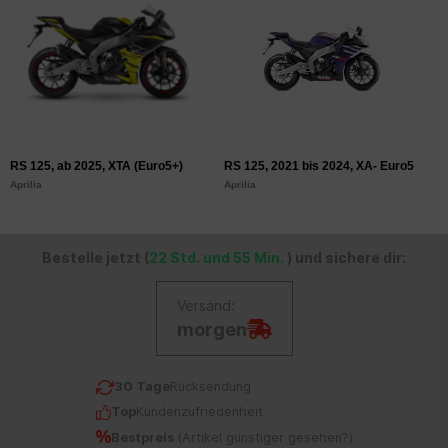
RS 125, ab 2025, XTA (Euro5+)
RS 125, 2021 bis 2024, XA- Euro5
R
Aprilia
Aprilia
Ap
Bestelle jetzt (
22 Std. und 55 Min.
) und sichere dir:
Versand:
morgen
30 Tage
Rücksendung
Top
Kundenzufriedenheit
Bestpreis
(
Artikel günstiger gesehen?
)