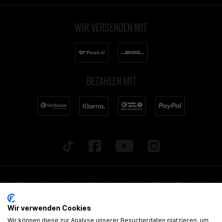
WIR VERSENDEN MIT
BEZAHLEN MIT
* Alle Preise inkl. gesetzl. Mehrwertsteuer zzgl.
Versandkosten
und
ggf. Nachnahmegebühren, wenn nicht anders beschrieben. Alle
Wir verwenden Cookies
angegebenen Lieferzeiten beziehen sich auf Deutschland!
Wir können diese zur Analyse unserer Besucherdaten platzieren, um