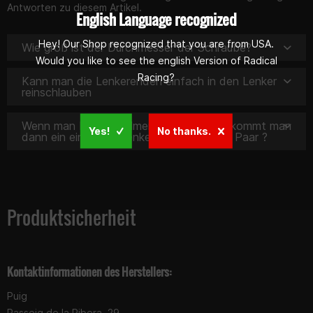
Antworten zu diesem Artikel.
English Language recognized
Hey! Our Shop recognized that you are from USA.
Wie groß ist der Durchmesser der Schraube?
Would you like to see the english Version of Radical
Racing?
Kann man die Lenkerenden einfach in den Lenker
reinschlauben
Wenn man bei Bestellmenge 1 eingibt bekommt man
Yes!
No thanks.
dann ein einzelnes Lenkergewicht oder 1 Paar ?
Produktsicherheit
Kontaktinformationen des Herstellers:
Puig
Passeig de la Ribera, 29