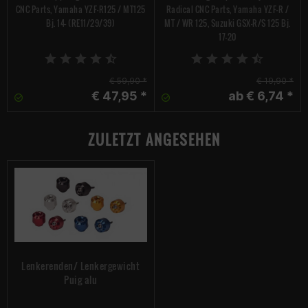
CNC Parts, Yamaha YZF-R125 / MT125
Radical CNC Parts, Yamaha YZF-R /
Bj. 14- (RE11/29/39)
MT / WR 125, Suzuki GSX-R/S 125 Bj.
17-20
€ 59,90 *
€ 19,90 *
€ 47,95 *
ab € 6,74 *
ZULETZT ANGESEHEN
Lenkerenden/ Lenkergewicht
Puig alu