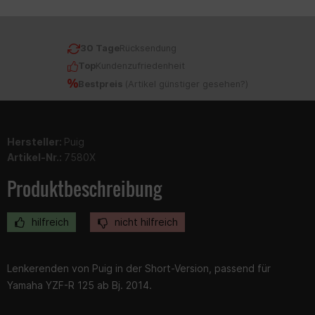
30 Tage
Rücksendung
Top
Kundenzufriedenheit
Bestpreis
(
Artikel günstiger gesehen?
)
Hersteller:
Puig
Artikel-Nr.:
7580X
Produktbeschreibung
hilfreich
nicht hilfreich
Lenkerenden von Puig in der Short-Version, passend für
Yamaha YZF-R 125 ab Bj. 2014.