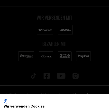
WIR VERSENDEN MIT
BEZAHLEN MIT
* Alle Preise inkl. gesetzl. Mehrwertsteuer zzgl.
Versandkosten
und
ggf. Nachnahmegebühren, wenn nicht anders beschrieben. Alle
Wir verwenden Cookies
angegebenen Lieferzeiten beziehen sich auf Deutschland!