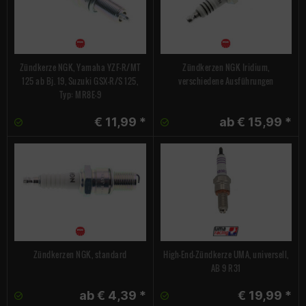
Zündkerze NGK, Yamaha YZF-R/MT
Zündkerzen NGK Iridium,
125 ab Bj. 19, Suzuki GSX-R/S 125,
verschiedene Ausführungen
Typ: MR8E-9
€ 11,99 *
ab € 15,99 *
Zündkerzen NGK, standard
High-End-Zündkerze UMA, universell,
AB 9 R31
ab € 4,39 *
€ 19,99 *