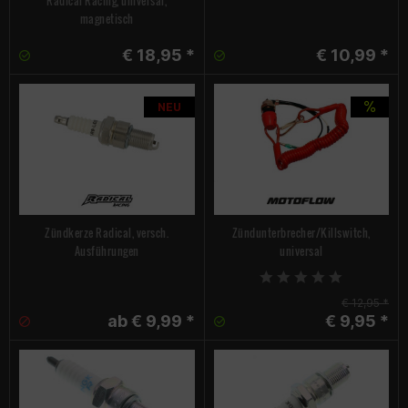
Radical Racing, universal,
magnetisch
€ 18,95 *
€ 10,99 *
NEU
Zündkerze Radical, versch.
Zündunterbrecher/Killswitch,
Ausführungen
universal
€ 12,95 *
ab € 9,99 *
€ 9,95 *