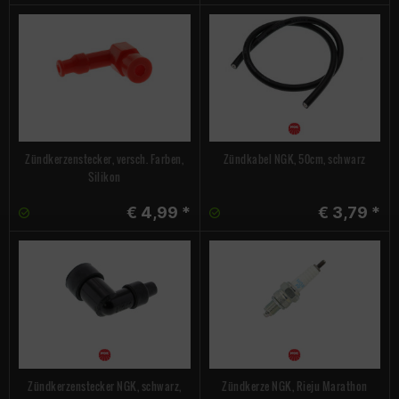
Zündkerzenstecker, versch. Farben,
Zündkabel NGK, 50cm, schwarz
Silikon
€ 4,99 *
€ 3,79 *
Zündkerzenstecker NGK, schwarz,
Zündkerze NGK, Rieju Marathon