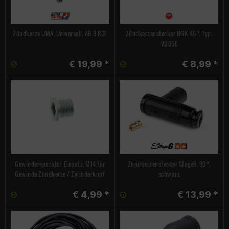
Zündkerze UMA, Universell, AB 8 R31
Zündkerzenstecker NGK 45°, Typ:
VB05E
€ 19,99 *
€ 8,99 *
Gewindereparatur Einsatz, M14 für
Zündkerzenstecker Stage6, 90°,
Gewinde Zündkerze / Zylinderkopf
schwarz
€ 4,99 *
€ 13,99 *