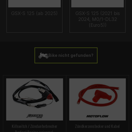
GSX-S 125 (ab 2025)
GSX-S 125 (2021 bis
2024, M0/1-DL32
(Euro5))
Bike nicht gefunden?
Killswitch / Zündunterbrecher
Zündkerzenstecker und Kabel