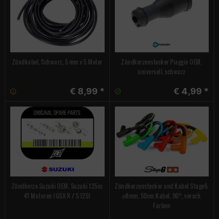
Zündkabel, Schwarz, 5 mm x 5 Meter
Zündkerzenstecker Piaggio OEM,
universell, schwarz
€ 8,99 *
€ 4,99 *
Zündkerze Suzuki OEM, Suzuki 125cc
Zündkerzenstecker und Kabel Stage6,
4T Motoren (GSX R / S 125)
∅8mm, 50cm Kabel, 90°, versch.
Farben