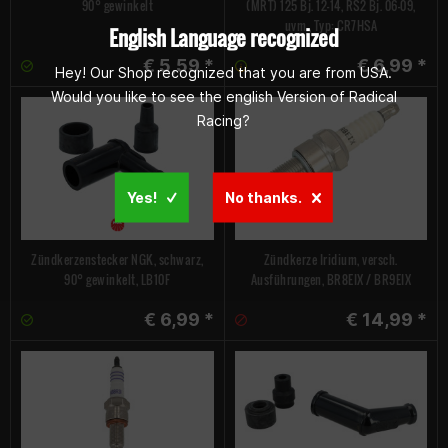
90° gewinkelt
(MRT) 125 Bj. 12-14, RS2 Bj. 06-09,
uvm., Typ: CR7HSA
English Language recognized
€ 5,59 *
€ 6,99 *
Hey! Our Shop recognized that you are from USA.
Would you like to see the english Version of Radical
Racing?
Yes!
No thanks.
Zündkerzenstecker NGK, schwarz,
Zündkerze Iridium, versch.
90° gewinkelt, LB10F
Ausführungen, BR8EIX / BR9EIX
€ 6,99 *
€ 14,99 *