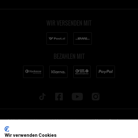
WIR VERSENDEN MIT
BEZAHLEN MIT
* Alle Preise inkl. gesetzl. Mehrwertsteuer zzgl.
Versandkosten
und
ggf. Nachnahmegebühren, wenn nicht anders beschrieben. Alle
Wir verwenden Cookies
angegebenen Lieferzeiten beziehen sich auf Deutschland!