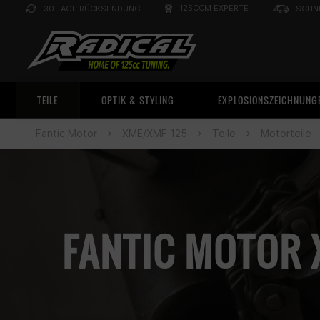
125CCM EXPERTE
30 TAGE RÜCKSENDUNG
SCHN
TEILE
OPTIK & STYLING
EXPLOSIONSZEICHNUNG
Fantic Motor
XME/XMF 125
Teile
Motorteile
FANTIC MOTOR 