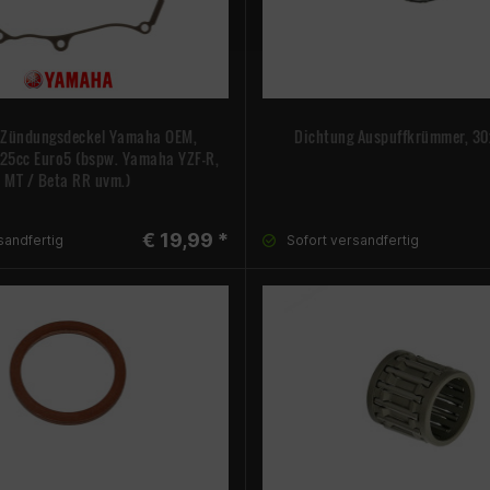
 Zündungsdeckel Yamaha OEM,
Dichtung Auspuffkrümmer, 
 125cc Euro5 (bspw. Yamaha YZF-R,
MT / Beta RR uvm.)
€ 19,99 *
sandfertig
Sofort versandfertig