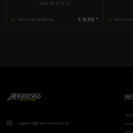
Beta RR ab Bj. 21
€ 9,99 *
Sofort versandfertig
Sofort ver
INF
125
support@radicalracing.at
Arbe
Führ