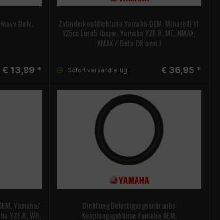
 Heavy Duty,
Zylinderkopfdichtung Yamaha OEM, Minarelli YI
125cc Euro5 (bspw. Yamaha YZF-R, MT, NMAX,
XMAX / Beta RR uvm.)
€ 13,99 *
€ 36,95 *
Sofort versandfertig
 OEM, Yamaha/
Dichtung Befestigungsschraube
aha YZF-R, WR,
Kupplungsgehäuse Yamaha OEM,