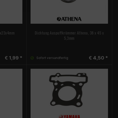
30x23x4mm
Dichtung Auspuffkrümmer Athena, 38 x 45 x
5,3mm
€ 1,99 *
€ 4,50 *
Sofort versandfertig