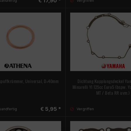
€ 17,90 *
sandfertig
Vergriffen
spuffkrümmer, Universal, D=40mm
Dichtung Kupplungsdeckel Ya
Minarelli YI 125cc Euro5 (bspw. 
MT / Beta RR uvm.)
€ 5,95 *
sandfertig
Vergriffen