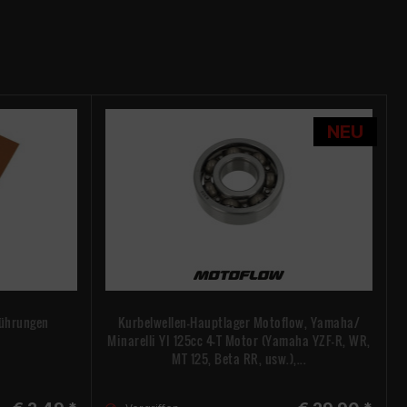
NEU
führungen
Kurbelwellen-Hauptlager Motoflow, Yamaha/
Minarelli YI 125cc 4-T Motor (Yamaha YZF-R, WR,
MT 125, Beta RR, usw.),...