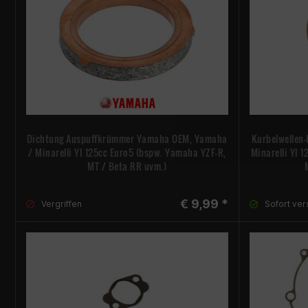
Dichtung Auspuffkrümmer Yamaha OEM, Yamaha
Kurbelwellen
/ Minarelli YI 125cc Euro5 (bspw. Yamaha YZF-R,
Minarelli YI 
MT / Beta RR uvm.)
€ 9,99 *
Vergriffen
Sofort ver