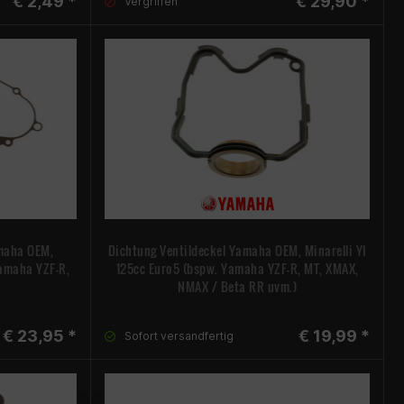
€ 2,49 *
€ 29,90 *
Vergriffen
maha OEM,
Dichtung Ventildeckel Yamaha OEM, Minarelli YI
Yamaha YZF-R,
125cc Euro5 (bspw. Yamaha YZF-R, MT, XMAX,
NMAX / Beta RR uvm.)
€ 23,95 *
€ 19,99 *
Sofort versandfertig