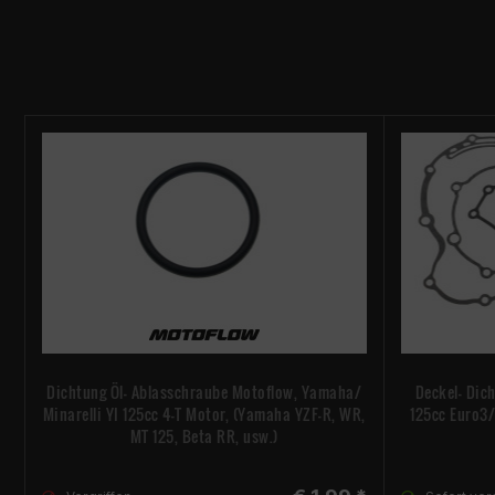
Dichtung Öl- Ablasschraube Motoflow, Yamaha/
Deckel- Dic
Minarelli YI 125cc 4-T Motor, (Yamaha YZF-R, WR,
125cc Euro3
MT 125, Beta RR, usw.)