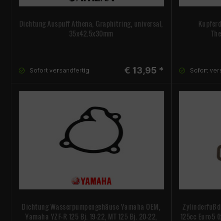
Dichtung Auspuff Athena, Graphitring, universal,
Kupferdi
35x42.5x30mm
The
€ 13,95 *
Sofort versandfertig
Sofort ver
Dichtung Wasserpumpengehäuse Yamaha OEM,
Zylinderfußd
Yamaha YZF-R 125 Bj. 19-22, MT 125 Bj. 20-22,
125cc Euro5 