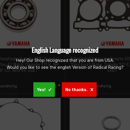
English Language recognized
-Hauptlager Yamaha OEM, Yamaha/
Zylinderdichtungssatz Yamaha OEM
Hey! Our Shop recognized that you are from USA.
125cc 4-T Motor (Yamaha YZF-R, WR,
125cc Euro5 (bspw. Yamaha YZF-R,
Would you like to see the english Version of Radical Racing?
MT 125, Beta RR, usw.)
uvm.)
€ 53,95 *
sandfertig
Sofort versandfertig
Yes!
No thanks.