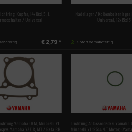
chtring, Kupfer, 14x18x1,5, f.
Nadellager / Kolbenbolzenlager
rmoschalter / Universal
Universal, 12x15x15
€ 2,79 *
sandfertig
Sofort versandfertig
ichtung Yamaha OEM, Minarelli YI
Dichtung Anlasserdeckel Yamaha
(bspw. Yamaha YZF-R, MT / Beta RR
Minarelli YI 125cc 4-T Motor, (Yam