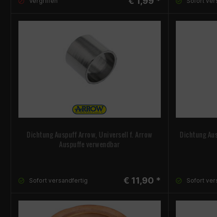
€ 1,99 *
Vergriffen
Sofort ver
Dichtung Auspuff Arrow, Universell f. Arrow
Dichtung Au
Auspuffe verwendbar
€ 11,90 *
Sofort versandfertig
Sofort ver