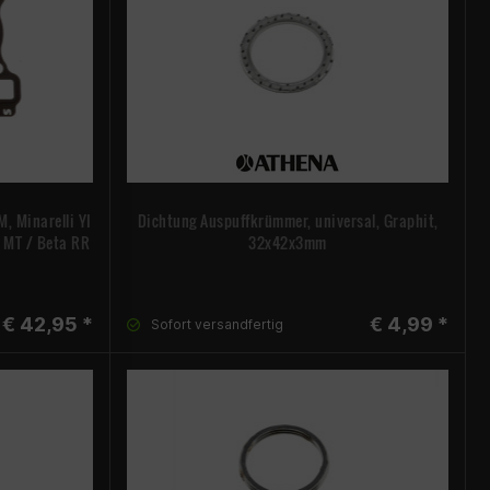
, Minarelli YI
Dichtung Auspuffkrümmer, universal, Graphit,
 MT / Beta RR
32x42x3mm
€ 42,95 *
€ 4,99 *
Sofort versandfertig