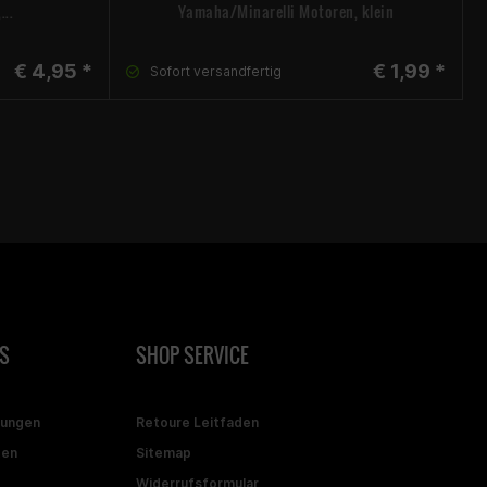
...
Yamaha/Minarelli Motoren, klein
€ 4,95 *
€ 1,99 *
Sofort versandfertig
S
SHOP SERVICE
gungen
Retoure Leitfaden
ten
Sitemap
Widerrufsformular