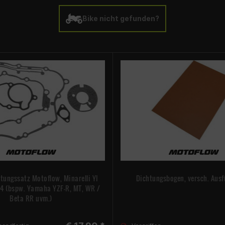
Bike nicht gefunden?
htungssatz Motoflow, Minarelli YI
Dichtungsbogen, versch. Aus
/4 (bspw. Yamaha YZF-R, MT, WR /
Beta RR uvm.)