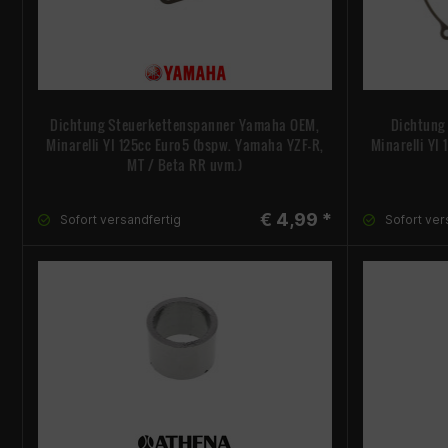
Dichtung Steuerkettenspanner Yamaha OEM,
Dichtung
Minarelli YI 125cc Euro5 (bspw. Yamaha YZF-R,
Minarelli YI
MT / Beta RR uvm.)
€ 4,99 *
Sofort versandfertig
Sofort ver