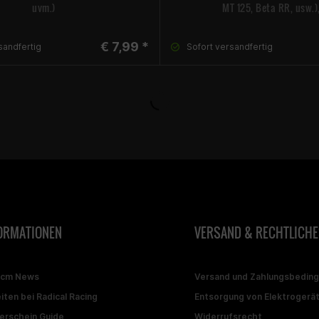
uvm.)
MT 125, Beta RR, usw.),
€ 7,99 *
sandfertig
Sofort versandfertig
ORMATIONEN
VERSAND & RECHTLICHE
ccm News
Versand und Zahlungsbedin
iten bei Radical Racing
Entsorgung von Elektrogerä
erschein Guide
Widerrufsrecht